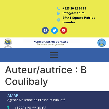
+223 20 22 36 83
info@amap.ml
BP:41 Square Patrice
Lumuba
Auteur/autrice :
B
Coulibaly
AMAP
Agence Malienne de Presse et Publicité
+(223) 20 22 36 83