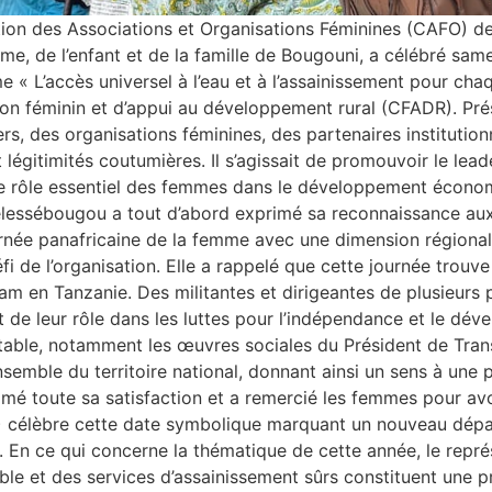
n des Associations et Organisations Féminines (CAFO) de
me, de l’enfant et de la famille de Bougouni, a célébré same
 « L’accès universel à l’eau et à l’assainissement pour cha
ion féminin et d’appui au développement rural (CFADR). Pré
s, des organisations féminines, des partenaires institution
légitimités coutumières. Il s’agissait de promouvoir le leade
e rôle essentiel des femmes dans le développement économi
élessébougou a tout d’abord exprimé sa reconnaissance aux 
urnée panafricaine de la femme avec une dimension régionale
éfi de l’organisation. Elle a rappelé que cette journée tro
alam en Tanzanie. Des militantes et dirigeantes de plusieurs 
 de leur rôle dans les luttes pour l’indépendance et le dév
potable, notamment les œuvres sociales du Président de Tran
ensemble du territoire national, donnant ainsi un sens à un
imé toute sa satisfaction et a remercié les femmes pour avoir
) célèbre cette date symbolique marquant un nouveau dépar
. En ce qui concerne la thématique de cette année, le représ
otable et des services d’assainissement sûrs constituent un