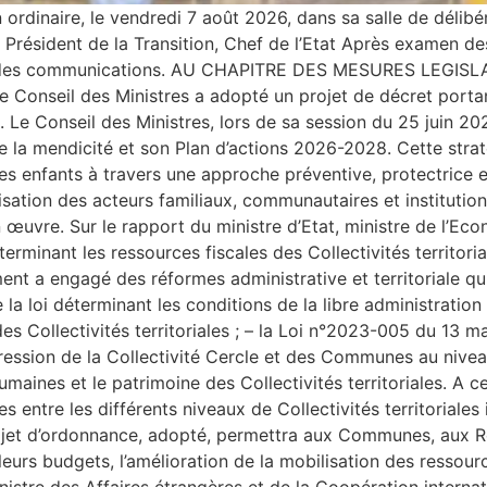
n ordinaire, le vendredi 7 août 2026, dans sa salle de délib
ésident de la Transition, Chef de l’Etat Après examen des po
ndu des communications. AU CHAPITRE DES MESURES LEGIS
e Conseil des Ministres a adopté un projet de décret porta
s. Le Conseil des Ministres, lors de sa session du 25 juin 2
tre la mendicité et son Plan d’actions 2026-2028. Cette stra
s enfants à travers une approche préventive, protectrice et
bilisation des acteurs familiaux, communautaires et instituti
 œuvre. Sur le rapport du ministre d’Etat, ministre de l’Eco
erminant les ressources fiscales des Collectivités territori
ment a engagé des réformes administrative et territoriale qui
loi déterminant les conditions de la libre administration des
ollectivités territoriales ; – la Loi n°2023-005 du 13 mar
ession de la Collectivité Cercle et des Communes au nivea
umaines et le patrimoine des Collectivités territoriales. A ce
es entre les différents niveaux de Collectivités territoriale
 projet d’ordonnance, adopté, permettra aux Communes, aux 
leurs budgets, l’amélioration de la mobilisation des ressou