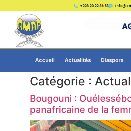
+223 20 22 36 83
info@a
Accueil
Actualités
Diaspora
Catégorie :
Actual
Bougouni : Ouélessébou
panafricaine de la fe