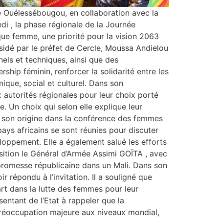
 Ouélessébougou, en collaboration avec la
di , la phase régionale de la Journée
que femme, une priorité pour la vision 2063
sidé par le préfet de Cercle, Moussa Andielou
nels et techniques, ainsi que des
rship féminin, renforcer la solidarité entre les
que, social et culturel. Dans son
autorités régionales pour leur choix porté
. Un choix qui selon elle explique leur
uve son origine dans la conférence des femmes
pays africains se sont réunies pour discuter
eloppement. Elle a également salué les efforts
sition le Général d’Armée Assimi GOÏTA , avec
e promesse républicaine dans un Mali. Dans son
 répondu à l’invitation. Il a souligné que
t dans la lutte des femmes pour leur
entant de l’Etat à rappeler que la
e préoccupation majeure aux niveaux mondial,