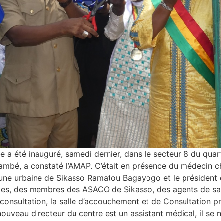
 a été inauguré, samedi dernier, dans le secteur 8 du quart
bé, a constaté l’AMAP. C’était en présence du médecin chef
mune urbaine de Sikasso Ramatou Bagayogo et le président
nelles, des membres des ASACO de Sikasso, des agents de san
consultation, la salle d’accouchement et de Consultation pr
Le nouveau directeur du centre est un assistant médical, il 