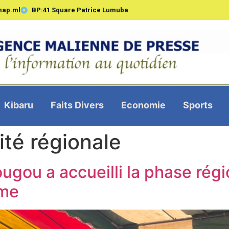
map.ml
BP:41 Square Patrice Lumuba
Kibaru
Faits Divers
Economie
Sports
ité régionale
gou a accueilli la phase régi
mme