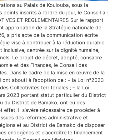
érations au Palais de Koulouba, sous la
ints inscrits à l’ordre du jour, le Conseil a :
LATIVES ET REGLEMENTAIRES Sur le rapport
nt approbation de la Stratégie nationale de
026, a pris acte de la communication écrite
tégie vise à contribuer à la réduction durable
 inclusive, centrée sur la dignité humaine,
onnels. Le projet de décret, adopté, consacre
nomie et des Finances, le Conseil des
ales. Dans le cadre de la mise en œuvre de la
 ont abouti à l’adoption de : – la Loi n°2023-
 Collectivités territoriales ; – la Loi
s 2023 portant statut particulier du District
u du District de Bamako, ont eu des
t effet, il s’avère nécessaire de procéder à
s issues des réformes administrative et
Régions et au District de Bamako de disposer
rces endogènes et d’accroître le financement