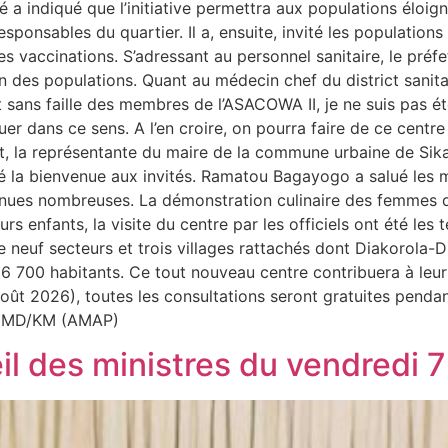
a indiqué que l’initiative permettra aux populations éloig
responsables du quartier. Il a, ensuite, invité les population
es vaccinations. S’adressant au personnel sanitaire, le préfet
n des populations. Quant au médecin chef du district sanitair
 sans faille des membres de l’ASACOWA II, je ne suis pas ét
er dans ce sens. A l’en croire, on pourra faire de ce centr
ant, la représentante du maire de la commune urbaine de S
 la bienvenue aux invités. Ramatou Bagayogo a salué les 
venues nombreuses. La démonstration culinaire des femmes 
rs enfants, la visite du centre par les officiels ont été les 
neuf secteurs et trois villages rattachés dont Diakorola-Di
 36 700 habitants. Ce tout nouveau centre contribuera à leu
oût 2026), toutes les consultations seront gratuites penda
s. MD/KM (AMAP)
 des ministres du vendredi 