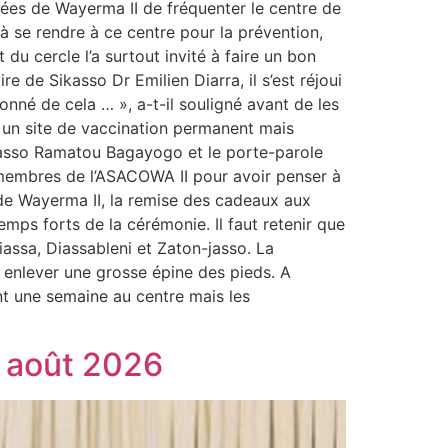
nées de Wayerma II de fréquenter le centre de
s à se rendre à ce centre pour la prévention,
 du cercle l’a surtout invité à faire un bon
e de Sikasso Dr Emilien Diarra, il s’est réjoui
onné de cela … », a-t-il souligné avant de les
e un site de vaccination permanent mais
ikasso Ramatou Bagayogo et le porte-parole
membres de l’ASACOWA II pour avoir penser à
de Wayerma II, la remise des cadeaux aux
temps forts de la cérémonie. Il faut retenir que
assa, Diassableni et Zaton-jasso. La
r enlever une grosse épine des pieds. A
nt une semaine au centre mais les
7 août 2026