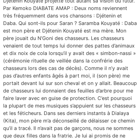
Djétenin Kouyaté projette tout autant sa vision du futur.
Par Kemoko DIABATE AMAP : Deux noms reviennent
très fréquemment dans vos chansons : Djétenin et
Daba. Qui sont-ils pour Saran ? Saramba Kouyaté : Daba
est mon père et Djétenin Kouyaté est ma mère. Mon
père jouait du N’Goni des chasseurs. Les chasseurs
venaient de tout temps lui donner des pattes d’animaux
et dix noix de cola lorsqu’il y avait des « simbon-nassi »
(cérémonie rituelle de veillée dans la confrérie des
chasseurs lors des cas de décès). Comme il n’y avait
pas d’autres enfants âgés à part moi, il (son père) me
portait devant lui sur son cheval et on y allait. Beaucoup
de chasseurs lui donnaient des feuilles d’arbre pour me
faire laver avec en guise de protection. C’est pourquoi
la plupart de mes musiques s’appuient sur les chasseurs
et les féticheurs. Dans ses derniers instants à Dialaya
(Kita), mon père m’a déconseillé de délaisser ce chemin
qu’il a tracé. Il n’avait pas de garçons, nous ne sommes
que deux filles dans la fratrie. Je lui ai promis de ne