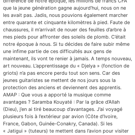
différence de notre époque, les millions de francs CFA
que la jeune génération gagne aujourd’hui, nous on ne
les avait pas. Jadis, nous pouvions également marcher
entre quarante et cinquante kilomètres à pied. Faute de
chaussures, il m’arrivait de nouer des feuilles d’arbre à
mes pieds pour affronter des soleils de plomb. C’était
notre époque à nous. Si tu décides de faire subir même
une infime partie de ces difficultés aux gens de
maintenant, ils vont te renier à jamais. A temps nouveau,
art nouveau. L’apprentissage du « Djelya » (fonction de
griots) n’a pas encore perdu tout son sens. Car des
jeunes guitaristes se mettent de nos jours sous la
protection des anciens et deviennent des apprentis.
AMAP : Que vous a apporté la musique comme
avantages ? Saramba Kouyaté : Par la grâce d’Allah
(Dieu), j’en ai tiré beaucoup d’avantages. J’ai voyagé
plusieurs fois à l’extérieur par avion (Côte d’Ivoire,
France, Gabon, Guinée-Conakry, Canada). Si les
« Jatigui » (tuteurs) te mettent dans l’avion pour visiter