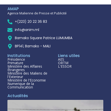
AMAP
Agence Malienne de Presse et Publicité
+(223) 20 22 36 83
info@anim.ml
Bamako Square Patrice LUMUMBA
BP141, Bamako - MALI
Institutions
Liens utiles
Présidence
AES
Primature
ORTM
Ministère des Affaires
L'ESSOR
Étrangeres
Ministère des Maliens de
l'Exterieur
Ministère de l'Economie
Numerique de la
Communication
Actualités