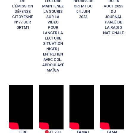
DE
LECTURE
HEURES DE
DU 16
L’ÉMISSION
MAINTENEZ
ORTM1 DU
AOUT 2023
DÉFENSE
LA SOURIS
04 JUIN
DU
CITOYENNE
SUR LA
2023
JOURNAL
N°77 SUR
VIDÉO
PARLÉ DE
ORTM1
POUR
LA RADIO
LANCER LA
NATIONALE
LECTURE
SITUATION
NIGER |
ENTRETIEN
AVEC COL.
ABDOULAYE
MAÏGA
1ÈRE
JT 20H
FAMA |
FAMA |