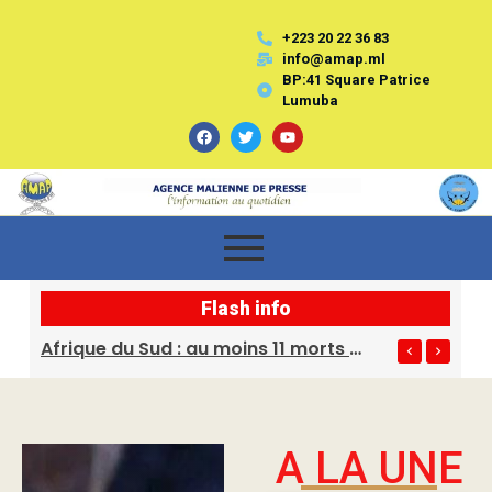
+223 20 22 36 83
info@amap.ml
BP:41 Square Patrice
Lumuba
Flash info
Soudan : le pape Léon XIV appelle à un cessez-le-feu immédiat
Afrique du Sud : au moins 11 morts dans trois fusillades au Cap
A LA UNE