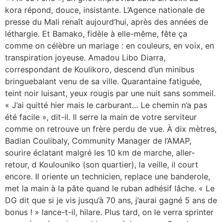
kora répond, douce, insistante. L’Agence nationale de
presse du Mali renaît aujourd’hui, après des années de
léthargie. Et Bamako, fidèle à elle-même, fête ça
comme on célèbre un mariage : en couleurs, en voix, en
transpiration joyeuse. Amadou Libo Diarra,
correspondant de Koulikoro, descend d’un minibus
bringuebalant venu de sa ville. Quarantaine fatiguée,
teint noir luisant, yeux rougis par une nuit sans sommeil.
« J’ai quitté hier mais le carburant… Le chemin n’a pas
été facile », dit-il. Il serre la main de votre serviteur
comme on retrouve un frère perdu de vue. À dix mètres,
Badian Coulibaly, Community Manager de l’AMAP,
sourire éclatant malgré les 10 km de marche, aller-
retour, d Koulouniko (son quartier), la veille, il court
encore. Il oriente un technicien, replace une banderole,
met la main à la pâte quand le ruban adhésif lâche. « Le
DG dit que si je vis jusqu’à 70 ans, j’aurai gagné 5 ans de
bonus ! » lance-t-il, hilare. Plus tard, on le verra sprinter