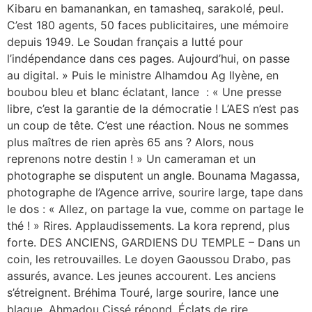
Kibaru en bamanankan, en tamasheq, sarakolé, peul.
C’est 180 agents, 50 faces publicitaires, une mémoire
depuis 1949. Le Soudan français a lutté pour
l’indépendance dans ces pages. Aujourd’hui, on passe
au digital. » Puis le ministre Alhamdou Ag Ilyène, en
boubou bleu et blanc éclatant, lance : « Une presse
libre, c’est la garantie de la démocratie ! L’AES n’est pas
un coup de tête. C’est une réaction. Nous ne sommes
plus maîtres de rien après 65 ans ? Alors, nous
reprenons notre destin ! » Un cameraman et un
photographe se disputent un angle. Bounama Magassa,
photographe de l’Agence arrive, sourire large, tape dans
le dos : « Allez, on partage la vue, comme on partage le
thé ! » Rires. Applaudissements. La kora reprend, plus
forte. DES ANCIENS, GARDIENS DU TEMPLE – Dans un
coin, les retrouvailles. Le doyen Gaoussou Drabo, pas
assurés, avance. Les jeunes accourent. Les anciens
s’étreignent. Bréhima Touré, large sourire, lance une
blague. Ahmadou Cissé répond. Éclats de rire.