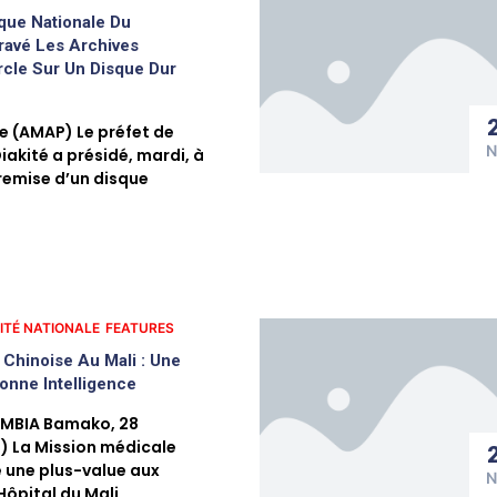
èque Nationale Du
avé Les Archives
rcle Sur Un Disque Dur
e (AMAP) Le préfet de
N
akité a présidé, mardi, à
 remise d’un disque
ITÉ NATIONALE
FEATURES
 Chinoise Au Mali : Une
onne Intelligence
MBIA Bamako, 28
 La Mission médicale
 une plus-value aux
N
Hôpital du Mali