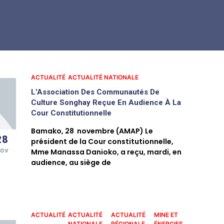
ACTUALITÉ
ACTUALITÉ NATIONALE
L’Association Des Communautés De
Culture Songhay Reçue En Audience À La
Cour Constitutionnelle
Bamako, 28 novembre (AMAP) Le
28
président de la Cour constitutionnelle,
ov
Mme Manassa Danioko, a reçu, mardi, en
audience, au siège de
ACTUALITÉ
ACTUALITÉ
ACTUALITÉ
MINE ET
NATIONALE
RÉGIONALE
ÉNERGIES