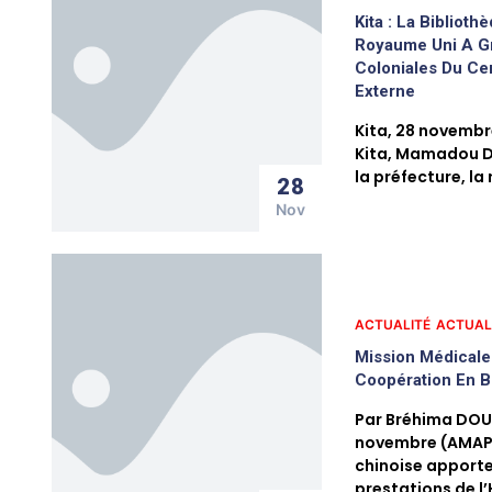
Kita : La Biblioth
Royaume Uni A Gr
Coloniales Du Ce
Externe
Kita, 28 novembr
Kita, Mamadou Di
la préfecture, la
28
Nov
ACTUALITÉ
ACTUAL
Mission Médicale
Coopération En B
Par Bréhima DOU
novembre (AMAP)
chinoise apporte
prestations de l’