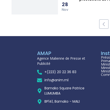
28
Nov
AMAP
Inst
Prési
Agence Malienne de Presse et
Prima
Publicité
Minis
Minis
Minis
+(223) 20 22 36 83
Comm
info@anim.ml
Bamako Square Patrice
LUMUMBA
BP141, Bamako - MALI