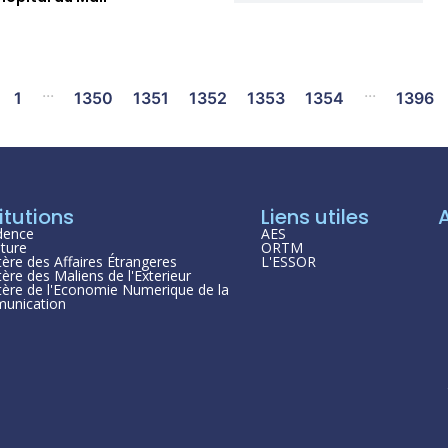
...
...
1
1350
1351
1352
1353
1354
1396
itutions
Liens utiles
dence
AES
ture
ORTM
tère des Affaires Étrangeres
L'ESSOR
tère des Maliens de l'Exterieur
tère de l'Economie Numerique de la
unication