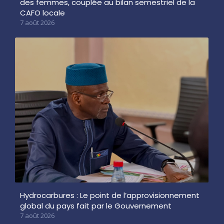
des femmes, couplée au bilan semestriel de la
CAFO locale
7 août 2026
Hydrocarbures : Le point de l’approvisionnement
global du pays fait par le Gouvernement
7 août 2026