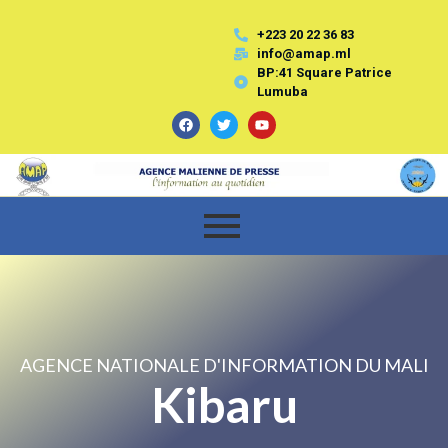
+223 20 22 36 83
info@amap.ml
BP:41 Square Patrice
Lumuba
AGENCE NATIONALE D'INFORMATION DU MALI
Kibaru