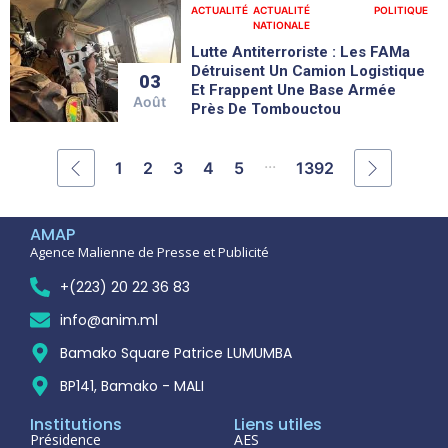
ACTUALITÉ
ACTUALITÉ
POLITIQUE
NATIONALE
Lutte Antiterroriste : Les FAMa
Détruisent Un Camion Logistique
03
Et Frappent Une Base Armée
Août
Près De Tombouctou
...
1
2
3
4
5
1392
AMAP
Agence Malienne de Presse et Publicité
+(223) 20 22 36 83
info@anim.ml
Bamako Square Patrice LUMUMBA
BP141, Bamako - MALI
Institutions
Liens utiles
Présidence
AES