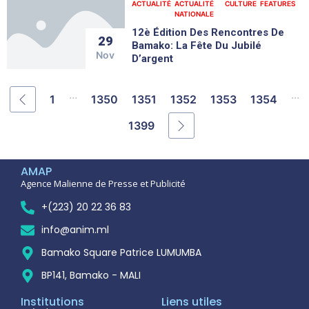
ACTUALITÉ
ACTUALITÉ
CULTURE
FEATURES
NATIONALE
12è Édition Des Rencontres De
29
Bamako: La Fête Du Jubilé
Nov
D’argent
...
...
1
1350
1351
1352
1353
1354
1399
AMAP
Agence Malienne de Presse et Publicité
+(223) 20 22 36 83
info@anim.ml
Bamako Square Patrice LUMUMBA
BP141, Bamako - MALI
Institutions
Liens utiles