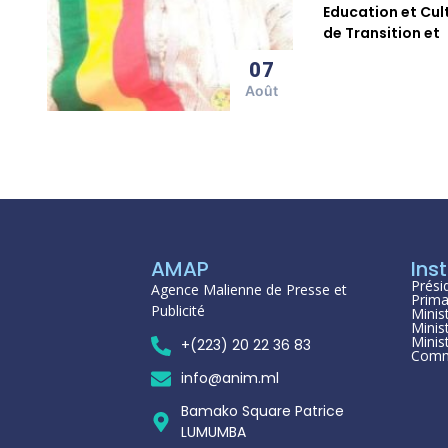
Education et Cul
de Transition et
07
Août
AMAP
Inst
Prési
Agence Malienne de Presse et
Prima
Publicité
Minis
Minis
Minis
+(223) 20 22 36 83
Comm
info@anim.ml
Bamako Square Patrice
LUMUMBA