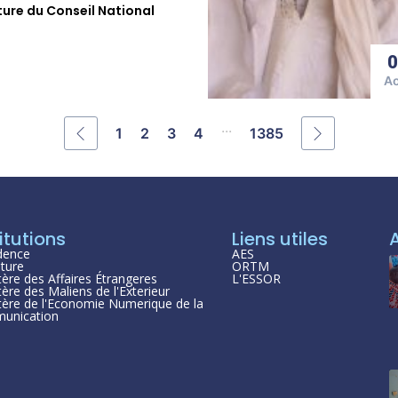
ture du Conseil National
A
...
1
2
3
4
1385
itutions
Liens utiles
dence
AES
ture
ORTM
tère des Affaires Étrangeres
L'ESSOR
tère des Maliens de l'Exterieur
tère de l'Economie Numerique de la
unication