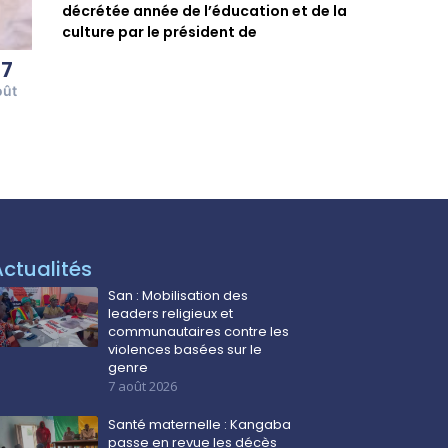
décrétée année de l’éducation et de la
culture par le président de
07
oût
Actualités
San : Mobilisation des
leaders religieux et
communautaires contre les
violences basées sur le
genre
7 août 2026
Santé maternelle : Kangaba
passe en revue les décès