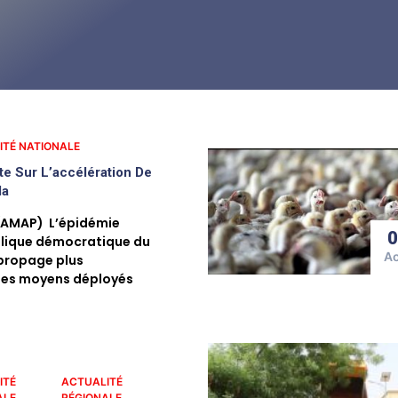
ITÉ NATIONALE
te Sur L’accélération De
la
(AMAP) L’épidémie
blique démocratique du
A
propage plus
les moyens déployés
ITÉ
ACTUALITÉ
ALE
RÉGIONALE