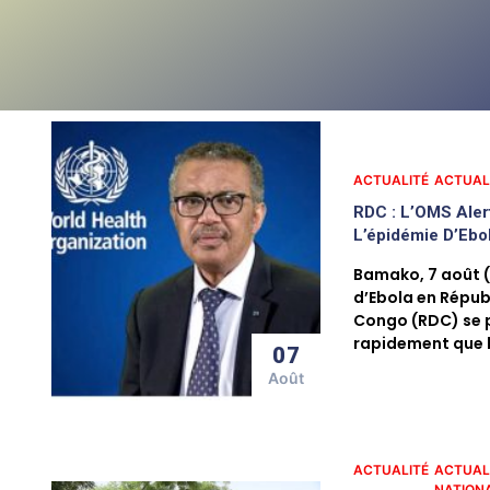
ACTUALITÉ
ACTUAL
RDC : L’OMS Aler
L’épidémie D’Ebo
Bamako, 7 août 
d’Ebola en Répu
Congo (RDC) se 
rapidement que 
07
Août
ACTUALITÉ
ACTUAL
NATION