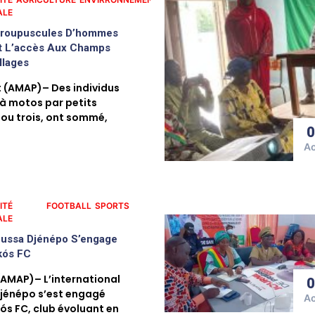
ALE
Groupuscules D’hommes
nt L’accès Aux Champs
llages
 (AMAP)– Des individus
 à motos par petits
ou trois, ont sommé,
A
ITÉ
FOOTBALL
SPORTS
ALE
Moussa Djénépo S’engage
kós FC
AMAP)– L’international
jénépo s’est engagé
A
ós FC, club évoluant en