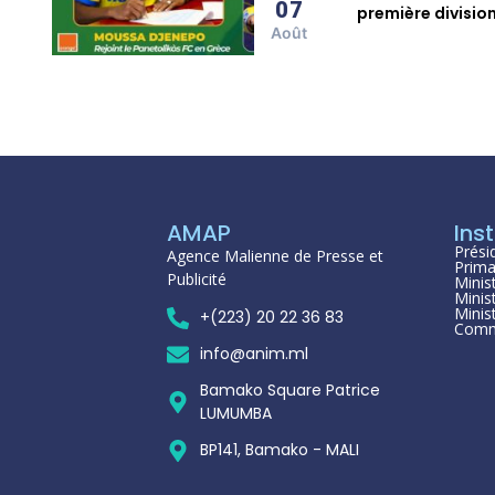
07
première divisio
Août
AMAP
Inst
Prési
Agence Malienne de Presse et
Prima
Publicité
Minis
Minis
Minis
+(223) 20 22 36 83
Comm
info@anim.ml
Bamako Square Patrice
LUMUMBA
BP141, Bamako - MALI