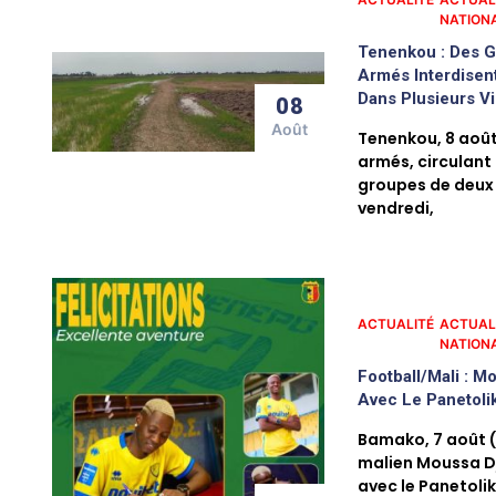
NATION
Tenenkou : Des 
Armés Interdise
Dans Plusieurs Vi
08
Août
Tenenkou, 8 août
armés, circulant
groupes de deux 
vendredi,
ACTUALITÉ
ACTUAL
NATION
Football/Mali : 
Avec Le Panetoli
Bamako, 7 août (
malien Moussa D
avec le Panetolik