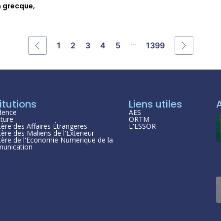
n grecque,
...
1
2
3
4
5
1399
itutions
Liens utiles
dence
AES
ture
ORTM
tère des Affaires Étrangeres
L'ESSOR
tère des Maliens de l'Exterieur
tère de l'Economie Numerique de la
unication