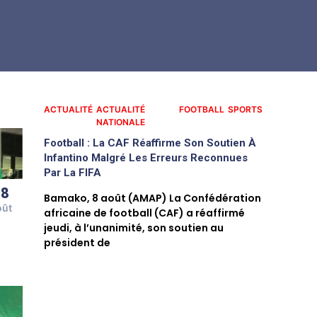
ACTUALITÉ
ACTUALITÉ
FOOTBALL
SPORTS
NATIONALE
Football : La CAF Réaffirme Son Soutien À
Infantino Malgré Les Erreurs Reconnues
Par La FIFA
08
Bamako, 8 août (AMAP) La Confédération
oût
africaine de football (CAF) a réaffirmé
jeudi, à l’unanimité, son soutien au
président de