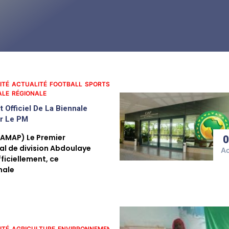
ITÉ
ACTUALITÉ
FOOTBALL
SPORTS
ALE
RÉGIONALE
 Officiel De La Biennale
ar Le PM
(AMAP) Le Premier
ral de division Abdoulaye
A
ficiellement, ce
nale
ITÉ
AGRICULTURE
ENVIRRONNEMENT