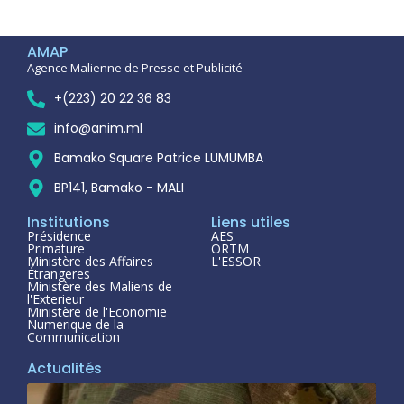
AMAP
Agence Malienne de Presse et Publicité
+(223) 20 22 36 83
info@anim.ml
Bamako Square Patrice LUMUMBA
BP141, Bamako - MALI
Institutions
Liens utiles
Présidence
AES
Primature
ORTM
Ministère des Affaires
L'ESSOR
Étrangeres
Ministère des Maliens de
l'Exterieur
Ministère de l'Economie
Numerique de la
Communication
Actualités