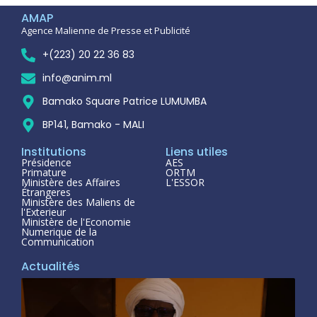
AMAP
Agence Malienne de Presse et Publicité
+(223) 20 22 36 83
info@anim.ml
Bamako Square Patrice LUMUMBA
BP141, Bamako - MALI
Institutions
Liens utiles
Présidence
AES
Primature
ORTM
Ministère des Affaires
L'ESSOR
Étrangeres
Ministère des Maliens de
l'Exterieur
Ministère de l'Economie
Numerique de la
Communication
Actualités