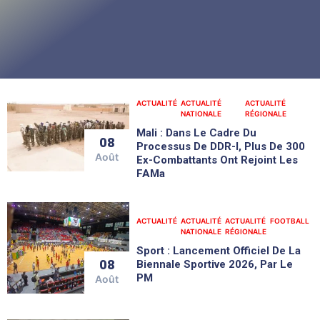
ACTUALITÉ
ACTUALITÉ
ACTUALITÉ
NATIONALE
RÉGIONALE
Mali : Dans Le Cadre Du
08
Processus De DDR-I, Plus De 300
Août
Ex-Combattants Ont Rejoint Les
FAMa
ACTUALITÉ
ACTUALITÉ
ACTUALITÉ
FOOTBALL
S
NATIONALE
RÉGIONALE
Sport : Lancement Officiel De La
08
Biennale Sportive 2026, Par Le
PM
Août