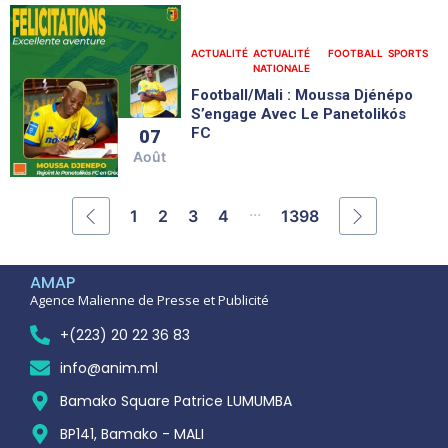
ACTUALITÉ
ACTUALITÉ
FOOTBALL
SPORTS
NATIONALE
Football/Mali : Moussa Djénépo
S’engage Avec Le Panetolikós
FC
07
Août
...
1
2
3
4
1398
AMAP
Agence Malienne de Presse et Publicité
+(223) 20 22 36 83
info@anim.ml
Bamako Square Patrice LUMUMBA
BP141, Bamako - MALI