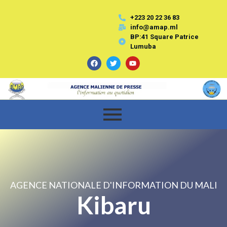
+223 20 22 36 83
info@amap.ml
BP:41 Square Patrice
Lumuba
AGENCE NATIONALE D'INFORMATION DU MALI
Kibaru