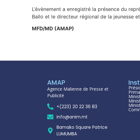
L’évènement a enregistré la présence du repr
Ballo et le directeur régional de la jeunesse 
MFD/MD (AMAP)
AMAP
Inst
Prési
Agence Malienne de Presse et
Prima
Publicité
Minis
Minis
Minis
+(223) 20 22 36 83
Comm
info@anim.ml
Bamako Square Patrice
LUMUMBA