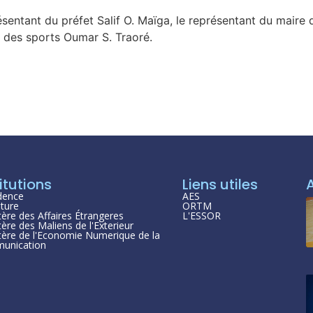
ésentant du préfet Salif O. Maïga, le représentant du mai
et des sports Oumar S. Traoré.
itutions
Liens utiles
dence
AES
ture
ORTM
tère des Affaires Étrangeres
L'ESSOR
tère des Maliens de l'Exterieur
tère de l'Economie Numerique de la
unication