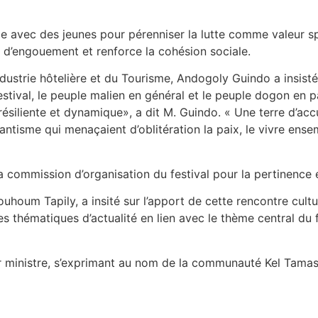
nelle avec des jeunes pour pérenniser la lutte comme valeur s
t d’engouement et renforce la cohésion sociale.
’Industrie hôtelière et du Tourisme, Andogoly Guindo a insisté
festival, le peuple malien en général et le peuple dogon en p
résiliente et dynamique», a dit M. Guindo. « Une terre d’ac
tisme qui menaçaient d’oblitération la paix, le vivre ensemble
la commission d’organisation du festival pour la pertinence e
oum Tapily, a insité sur l’apport de cette rencontre culturel
es thématiques d’actualité en lien avec le thème central du 
inistre, s’exprimant au nom de la communauté Kel Tamasheq