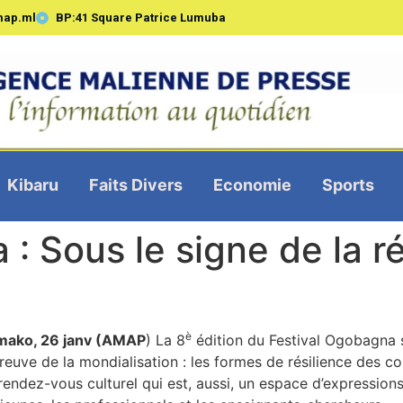
map.ml
BP:41 Square Patrice Lumuba
Kibaru
Faits Divers
Economie
Sports
: Sous le signe de la r
è
mako, 26 janv (AMAP
) La 8
édition du Festival Ogobagna s
preuve de la mondialisation : les formes de résilience des
rendez-vous culturel qui est, aussi, un espace d’expressio