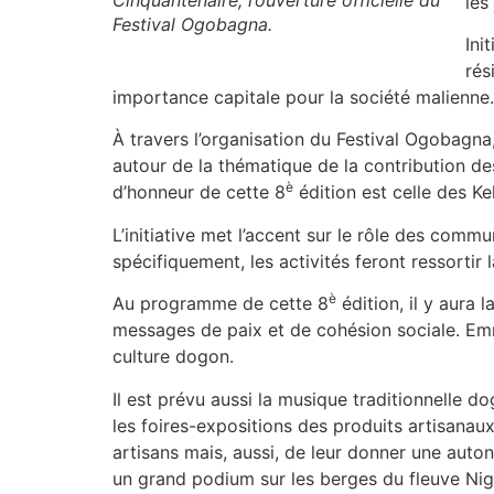
les
Festival Ogobagna.
Ini
rés
importance capitale pour la société malienne.
À travers l’organisation du Festival Ogobagn
autour de la thématique de la contribution de
è
d’honneur de cette 8
édition est celle des K
L’initiative met l’accent sur le rôle des comm
spécifiquement, les activités feront ressorti
è
Au programme de cette 8
édition, il y aur
messages de paix et de cohésion sociale. Emn
culture dogon.
Il est prévu aussi la musique traditionnelle
les foires-expositions des produits artisanau
artisans mais, aussi, de leur donner une auto
un grand podium sur les berges du fleuve Niger