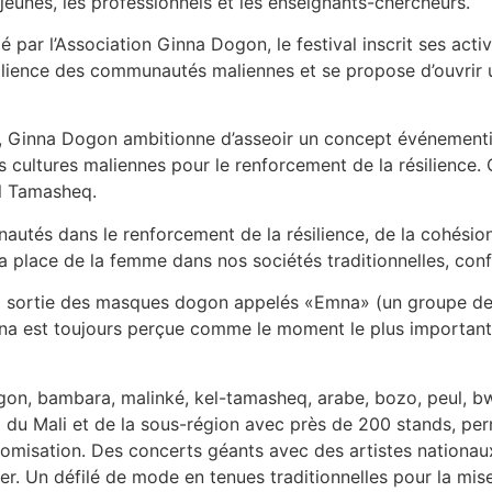
 jeunes, les professionnels et les enseignants-chercheurs.
tié par l’Association Ginna Dogon, le festival inscrit ses ac
ilience des communautés maliennes et se propose d’ouvrir u
a, Ginna Dogon ambitionne d’asseoir un concept événementi
s cultures maliennes pour le renforcement de la résilience.
el Tamasheq.
unautés dans le renforcement de la résilience, de la cohésion
r la place de la femme dans nos sociétés traditionnelles, co
a la sortie des masques dogon appelés «Emna» (un groupe 
a est toujours perçue comme le moment le plus important 
 dogon, bambara, malinké, kel-tamasheq, arabe, bozo, peul,
x du Mali et de la sous-région avec près de 200 stands, per
nomisation. Des concerts géants avec des artistes nationau
. Un défilé de mode en tenues traditionnelles pour la mise 