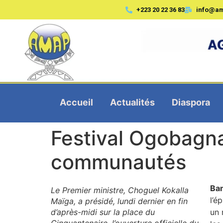
+223 20 22 36 83
info@a
Accueil
Actualités
Diaspora
Festival Ogobagna 
communautés
Ba
Le Premier ministre, Choguel Kokalla
l’é
Maïga, a présidé, lundi dernier en fin
d’après-midi sur la place du
un 
Cinquantenaire, l’ouverture officielle du