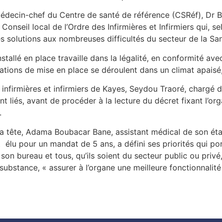
médecin-chef du Centre de santé de référence (CSRéf), Dr B
onseil local de l’Ordre des Infirmières et Infirmiers qui, se
es solutions aux nombreuses difficultés du secteur de la San
allé en place travaille dans la légalité, en conformité avec l
tions de mise en place se déroulent dans un climat apaisé, 
infirmières et infirmiers de Kayes, Seydou Traoré, chargé d
t liés, avant de procéder à la lecture du décret fixant l’o
.
a tête, Adama Boubacar Bane, assistant médical de son éta
lu pour un mandat de 5 ans, a défini ses priorités qui po
son bureau et tous, qu’ils soient du secteur public ou privé,
 substance, « assurer à l’organe une meilleure fonctionnalité