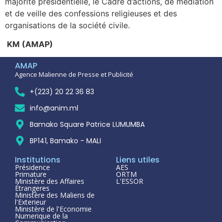
majorité présidentielle, le Cadre d’actions, de médiation
et de veille des confessions religieuses et des
organisations de la société civile.
KM (AMAP)
AMAP
Agence Malienne de Presse et Publicité
+(223) 20 22 36 83
info@anim.ml
Bamako Square Patrice LUMUMBA
BP141, Bamako - MALI
Institutions
Liens utiles
Présidence
AES
Primature
ORTM
Ministère des Affaires
L'ESSOR
Étrangeres
Ministère des Maliens de
l'Exterieur
Ministère de l'Economie
Numerique de la