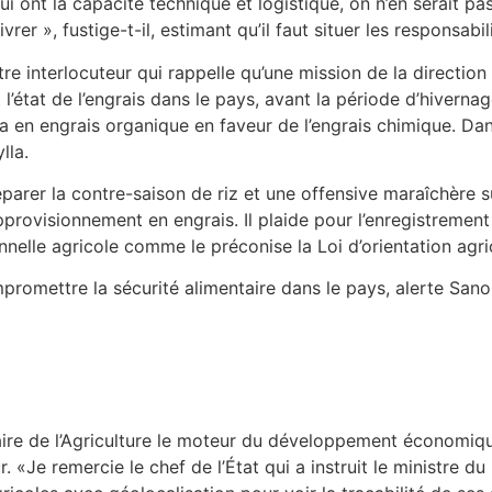
qui ont la capacité technique et logistique, on n’en serait p
er », fustige-t-il, estimant qu’il faut situer les responsabili
tre interlocuteur qui rappelle qu’une mission de la direction 
 l’état de l’engrais dans le pays, avant la période d’hiverna
ta en engrais organique en faveur de l’engrais chimique. D
lla.
réparer la contre-saison de riz et une offensive maraîchère 
provisionnement en engrais. Il plaide pour l’enregistrement 
nnelle agricole comme le préconise la Loi d’orientation agric
romettre la sécurité alimentaire dans le pays, alerte Sanou
aire de l’Agriculture le moteur du développement économique
r. «Je remercie le chef de l’État qui a instruit le ministre 