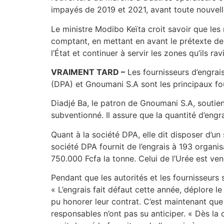
impayés de 2019 et 2021, avant toute nouvelle
Le ministre Modibo Keïta croit savoir que les m
comptant, en mettant en avant le prétexte de l
l’État et continuer à servir les zones qu’ils rav
VRAIMENT TARD –
Les fournisseurs d’engrais
(DPA) et Gnoumani S.A sont les principaux fou
Diadjé Ba, le patron de Gnoumani S.A, soutien
subventionné. Il assure que la quantité d’eng
Quant à la société DPA, elle dit disposer d’u
société DPA fournit de l’engrais à 193 organi
750.000 Fcfa la tonne. Celui de l’Urée est ve
Pendant que les autorités et les fournisseurs s
« L’engrais fait défaut cette année, déplore 
pu honorer leur contrat. C’est maintenant que c
responsables n’ont pas su anticiper. « Dès la c