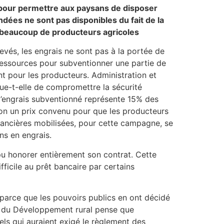
e, pour permettre aux paysans de disposer
ndées ne sont pas disponibles du fait de la
r beaucoup de producteurs agricoles
levés, les engrais ne sont pas à la portée de
s ressources pour subventionner une partie de
t pour les producteurs. Administration et
que-t-elle de compromettre la sécurité
, l’engrais subventionné représente 15% des
lon un prix convenu pour que les producteurs
inancières mobilisées, pour cette campagne, se
ns en engrais.
a pu honorer entièrement son contrat. Cette
fficile au prêt bancaire par certains
e parce que les pouvoirs publics en ont décidé
re du Développement rural pense que
els qui auraient exigé le règlement des