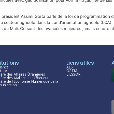
icoles avec géolocalisation pour voir la traçabilité de ses a
le président Assimi Goïta parle de la loi de programmation 
du secteur agricole dans la Loi d’orientation agricole (LOA)
rs du Mali. Ce sont des avancées majeures jamais encore at
itutions
Liens utiles
dence
AES
ture
ORTM
tère des Affaires Étrangeres
L'ESSOR
tère des Maliens de l'Exterieur
tère de l'Economie Numerique de la
unication