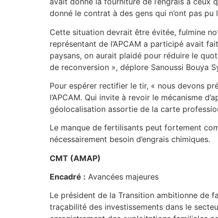
avait donné la fourniture de l’engrais à ceux 
donné le contrat à des gens qui n’ont pas pu livr
Cette situation devrait être évitée, fulmine no
représentant de l’APCAM a participé avait fait
paysans, on aurait plaidé pour réduire le quo
de reconversion », déplore Sanoussi Bouya Sy
Pour espérer rectifier le tir, « nous devons p
l’APCAM. Qui invite à revoir le mécanisme d’ap
géolocalisation assortie de la carte professio
Le manque de fertilisants peut fortement comp
nécessairement besoin d’engrais chimiques.
CMT (AMAP)
Encadré :
Avancées majeures
Le président de la Transition ambitionne de f
traçabilité des investissements dans le secteu