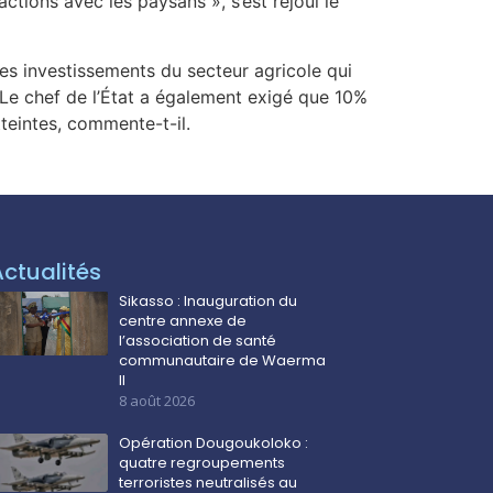
ctions avec les paysans », s’est réjoui le
des investissements du secteur agricole qui
. Le chef de l’État a également exigé que 10%
teintes, commente-t-il.
Actualités
Sikasso : Inauguration du
centre annexe de
l’association de santé
communautaire de Waerma
II
8 août 2026
Opération Dougoukoloko :
quatre regroupements
terroristes neutralisés au