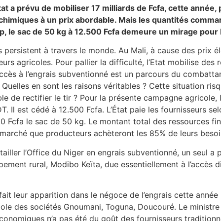
tat a prévu de mobiliser 17 milliards de Fcfa, cette anné
s chimiques à un prix abordable. Mais les quantités comma
oup, le sac de 50 kg à 12.500 Fcfa demeure un mirage pou
is persistent à travers le monde. Au Mali, à cause des prix é
urs agricoles. Pour pallier la difficulté, l’Etat mobilise de
accès à l’engrais subventionné est un parcours du combattan
Quelles en sont les raisons véritables ? Cette situation ris
ble de rectifier le tir ? Pour la présente campagne agricole
 Il est cédé à 12.500 Fcfa. L’État paie les fournisseurs se
.500 Fcfa le sac de 50 kg. Le montant total des ressources f
 du marché que producteurs achèteront les 85% de leurs besoi
itailler l’Office du Niger en engrais subventionné, un seul 
ppement rural, Modibo Keïta, due essentiellement à l’accès di
fait leur apparition dans le négoce de l’engrais cette anné
nopole des sociétés Gnoumani, Toguna, Doucouré. Le minist
conomiques n’a pas été du goût des fournisseurs traditionn