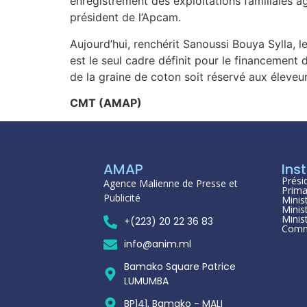
enregistrement des exploitations familiales agr
président de l’Apcam.
Aujourd’hui, renchérit Sanoussi Bouya Sylla, 
est le seul cadre définit pour le financement 
de la graine de coton soit réservé aux éleveu
CMT (AMAP)
AMAP
Inst
Prési
Agence Malienne de Presse et
Prima
Publicité
Minis
Minis
Minis
+(223) 20 22 36 83
Comm
info@anim.ml
Bamako Square Patrice
LUMUMBA
BP141, Bamako - MALI