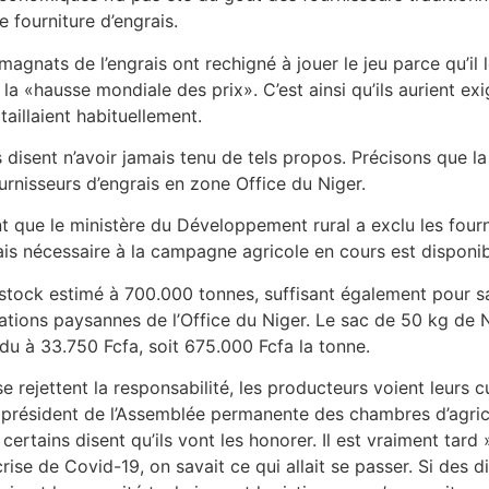
 fourniture d’engrais.
agnats de l’engrais ont rechigné à jouer le jeu parce qu’il l
a «hausse mondiale des prix». C’est ainsi qu’ils aurient ex
itaillaient habituellement.
 disent n’avoir jamais tenu de tels propos. Précisons que l
rnisseurs d’engrais en zone Office du Niger.
t que le ministère du Développement rural a exclu les fourn
rais nécessaire à la campagne agricole en cours est disponi
n stock estimé à 700.000 tonnes, suffisant également pour sa
sations paysannes de l’Office du Niger. Le sac de 50 kg de 
ndu à 33.750 Fcfa, soit 675.000 Fcfa la tonne.
e rejettent la responsabilité, les producteurs voient leurs c
le président de l’Assemblée permanente des chambres d’agri
ertains disent qu’ils vont les honorer. Il est vraiment tard
rise de Covid-19, on savait ce qui allait se passer. Si des d