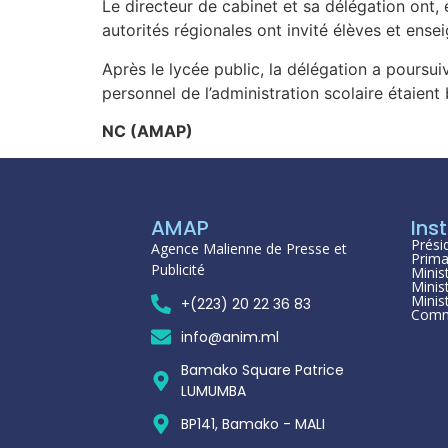
Le directeur de cabinet et sa délégation ont, e
autorités régionales ont invité élèves et ensei
Après le lycée public, la délégation a poursuiv
personnel de l’administration scolaire étaient 
NC (AMAP)
AMAP
Inst
Prési
Agence Malienne de Presse et
Prima
Publicité
Minis
Minis
Minis
+(223) 20 22 36 83
Comm
info@anim.ml
Bamako Square Patrice
LUMUMBA
BP141, Bamako - MALI