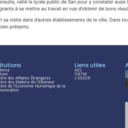
nsuite, rallié le lycée public de San pour y constater aussi l
gnants à se mettre au travail en vue d’obtenir de bons résul
i sa visite dans d’autres établissements de la ville. Dans to
bien présents.
itutions
Liens utiles
dence
AES
ture
ORTM
tère des Affaires Étrangeres
L'ESSOR
tère des Maliens de l'Exterieur
tère de l'Economie Numerique de la
unication