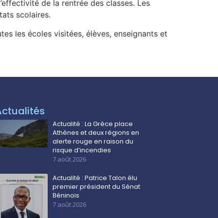
’effectivité de la rentrée des classes. Les
tats scolaires.
utes les écoles visitées, élèves, enseignants et
Actualités
Actualité : La Grèce place
Athènes et deux régions en
alerte rouge en raison du
risque d’incendies
7 août 2026
Actualité : Patrice Talon élu
premier président du Sénat
Béninois
7 août 2026