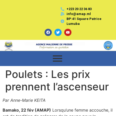
+223 20 22 36 83
info@amap.ml
BP:41 Square Patrice
Lumuba
Poulets : Les prix
prennent l’ascenseur
Par Anne-Marie KEITA
Bamako, 22 fév (AMAP)
Lorsqu’une femme accouche, il