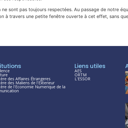
 ne sont pas toujours respectées. Au passage de notre équ
n à travers une petite fenêtre ouverte à cet effet, sans que
itutions
Liens utiles
dence
AES
ture
ORTM
tère des Affaires Étrangeres
L'ESSOR
tère des Maliens de l'Exterieur
tère de l'Economie Numerique de la
unication