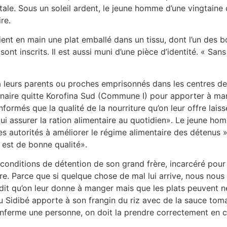
itale. Sous un soleil ardent, le jeune homme d’une vingtaine
re.
nt en main une plat emballé dans un tissu, dont l’un des bou
nt inscrits. Il est aussi muni d’une pièce d’identité. « Sans
leurs parents ou proches emprisonnés dans les centres de 
entenaire quitte Korofina Sud (Commune I) pour apporter à 
formés que la qualité de la nourriture qu’on leur offre laisse
lui assurer la ration alimentaire au quotidien». Le jeune ho
les autorités à améliorer le régime alimentaire des détenus 
n est de bonne qualité».
s conditions de détention de son grand frère, incarcéré pou
ire. Parce que si quelque chose de mal lui arrive, nous nous
dit qu’on leur donne à manger mais que les plats peuvent ne
u Sidibé apporte à son frangin du riz avec de la sauce toma
 enferme une personne, on doit la prendre correctement en 