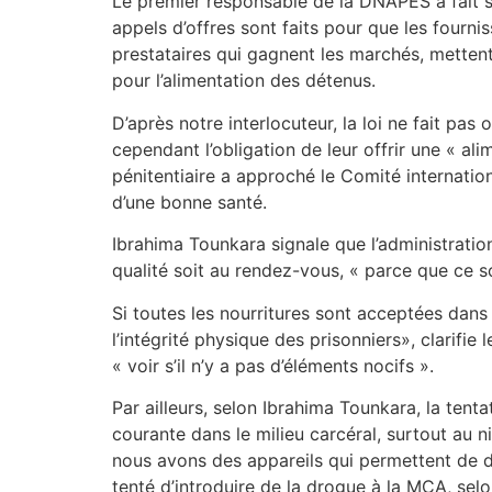
Le premier responsable de la DNAPES a fait sa
appels d’offres sont faits pour que les fourni
prestataires qui gagnent les marchés, mettent
pour l’alimentation des détenus.
D’après notre interlocuteur, la loi ne fait pas
cependant l’obligation de leur offrir une « ali
pénitentiaire a approché le Comité internati
d’une bonne santé.
Ibrahima Tounkara signale que l’administration
qualité soit au rendez-vous, « parce que ce 
Si toutes les nourritures sont acceptées dans c
l’intégrité physique des prisonniers», clarifi
« voir s’il n’y a pas d’éléments nocifs ».
Par ailleurs, selon Ibrahima Tounkara, la tent
courante dans le milieu carcéral, surtout a
nous avons des appareils qui permettent de dé
tenté d’introduire de la drogue à la MCA, sel