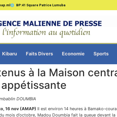
map.ml
BP:41 Square Patrice Lumuba
Kibaru
Faits Divers
Economie
Sports
enus à la Maison centra
 appétissante
embablin DOUMBIA
o, 16 nov (AMAP)
Il est environ 14 heures à Bamako-cour
du mois d’octobre, Madou Doumbia fait la queue devant la 