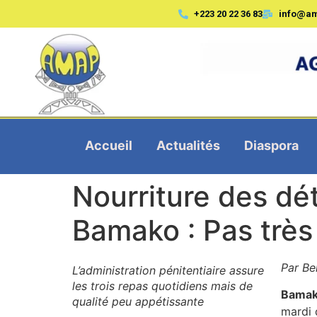
+223 20 22 36 83
info@a
Accueil
Actualités
Diaspora
Nourriture des dét
Bamako : Pas très
Par B
L’administration pénitentiaire assure
les trois repas quotidiens mais de
Bamak
qualité peu appétissante
mardi 