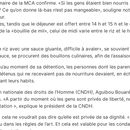
aire de la MCA confirme. «Si les gens étaient bien nourri
? Ce qu’on donne là-bas n’est pas mangeable», souligne notr
ur.
es, tandis que le déjeuner est offert entre 14 h et 15 h et l
 la «bouillie de mil», celui de midi varie entre le riz et le 
le riz avec une sauce gluante, difficile à avaler», se souvient
e, se procurent des bouillons culinaires, afin de l’assaiso
u’au moment de sa détention, les personnes dont les parent
 détenus qui ne recevaient pas de nourriture devaient, en éc
ant leurs habits.
on nationale des droits de l’Homme (CNDH), Aguibou Bouaré
 «A partir du moment où les gens sont privés de liberté, no
ntation », explique le président de la CNDH.
, cela ne voudrait pas dire qu’elle est privée de sa dignité. 
 dans les règles de l’art. Et cela est valable pour les cond