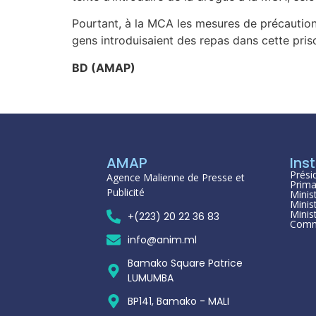
Pourtant, à la MCA les mesures de précaution
gens introduisaient des repas dans cette priso
BD (AMAP)
AMAP
Inst
Prési
Agence Malienne de Presse et
Prima
Publicité
Minis
Minis
Minis
+(223) 20 22 36 83
Comm
info@anim.ml
Bamako Square Patrice
LUMUMBA
BP141, Bamako - MALI