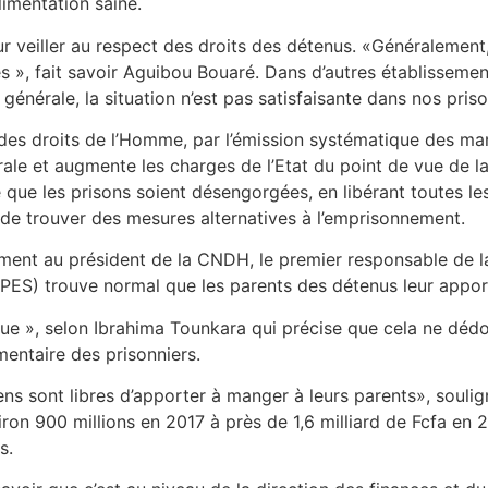
limentation saine.
 veiller au respect des droits des détenus. «Généralement, 
 », fait savoir Aguibou Bouaré. Dans d’autres établissements
générale, la situation n’est pas satisfaisante dans nos priso
r des droits de l’Homme, par l’émission systématique des m
rale et augmente les charges de l’Etat du point de vue de 
e que les prisons soient désengorgées, en libérant toutes l
 de trouver des mesures alternatives à l’emprisonnement.
ment au président de la CNDH, le premier responsable de la 
NAPES) trouve normal que les parents des détenus leur apport
que », selon Ibrahima Tounkara qui précise que cela ne dédo
mentaire des prisonniers.
s sont libres d’apporter à manger à leurs parents», soulig
iron 900 millions en 2017 à près de 1,6 milliard de Fcfa en 2
s.