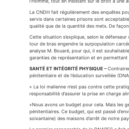
l’Homme, tout en insistant sur le droit à une a
La CNDH fait régulièrement des enquêtes pour
servis dans certaines prisons sont acceptables
qualité que de la quantité des mets. De façon 
Cette situation s’explique, selon le défenseu
tour de bras engendre la surpopulation carcé
analyse M. Bouaré, pour qui, il est souhaitabl
garanties de représentation et en permettant
SANTÉ ET INTÉGRITÉ PHYSIQUE –
Contraire
pénitentiaire et de l’éducation surveillée (D
« La loi malienne n’est pas contre cette prati
responsabilité d’assurer la prise en charge ali
«Nous avons un budget pour cela. Mais les gen
pénitentiaires. Ce budget, qui est passé d’env
soixantaine) des maisons d’arrêt de notre pay