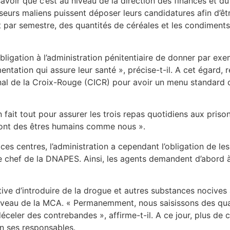
voir que c’est au niveau de la direction des finances et du
sseurs maliens puissent déposer leurs candidatures afin d’êtr
 par semestre, des quantités de céréales et les condiments
 obligation à l’administration pénitentiaire de donner par ex
mentation qui assure leur santé », précise-t-il. A cet égard, 
onal de la Croix-Rouge (CICR) pour avoir un menu standard
 fait tout pour assurer les trois repas quotidiens aux priso
sont des êtres humains comme nous ».
es centres, l’administration a cependant l’obligation de les
e le chef de la DNAPES. Ainsi, les agents demandent d’abord 
ative d’introduire de la drogue et autres substances nocive
u niveau de la MCA. « Permanemment, nous saisissons des q
celer des contrebandes », affirme-t-il. A ce jour, plus de 
on ses responsables.