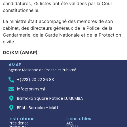
candidatures, 75 listes ont été validées par la Cour
constitutionnelle.
Le ministre était accompagné des membres de son
cabinet, des directeurs généraux de la Police, de la
Gendarmerie, de la Garde Nationale et de la Protection
civile.
DC/KM (AMAP)
AMAP
Agence Malienne de Presse et Publicité
+(223) 20 22 36 83
info@anim.ml
Bamako Square Patrice LUMUMBA
BP141, Bamako - MALI
Institutions
Liens utiles
Présidence
AES
Primature
ORTM