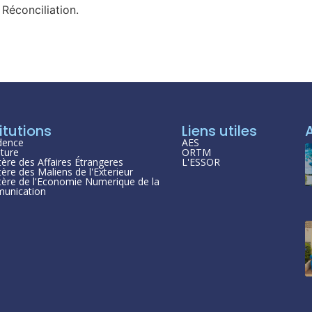
a Réconciliation.
itutions
Liens utiles
dence
AES
ture
ORTM
tère des Affaires Étrangeres
L'ESSOR
tère des Maliens de l'Exterieur
tère de l'Economie Numerique de la
unication