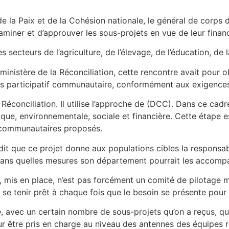
 de la Paix et de la Cohésion nationale, le général de corp
aminer et d’approuver les sous-projets en vue de leur fina
 secteurs de l’agriculture, de l’élevage, de l’éducation, de l
inistère de la Réconciliation, cette rencontre avait pour o
sus participatif communautaire, conformément aux exigenc
 Réconciliation. Il utilise l’approche de (DCC). Dans ce cad
que, environnementale, sociale et financière. Cette étape est
ts communautaires proposés.
t que ce projet donne aux populations cibles la responsabi
 dans quelles mesures son département pourrait les accompa
, mis en place, n’est pas forcément un comité de pilotage m
se tenir prêt à chaque fois que le besoin se présente pour v
é, avec un certain nombre de sous-projets qu’on a reçus, q
 être pris en charge au niveau des antennes des équipes rég