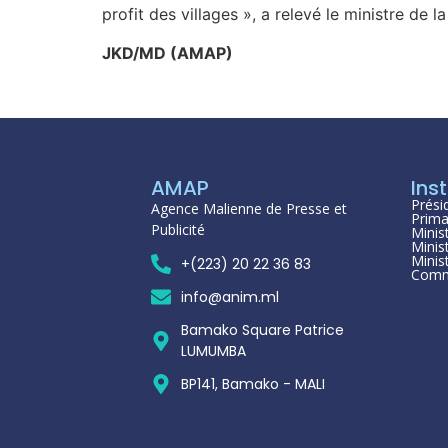
profit des villages », a relevé le ministre de l
JKD/MD (AMAP)
AMAP
Inst
Prési
Agence Malienne de Presse et
Prima
Publicité
Minis
Minis
Minis
+(223) 20 22 36 83
Comm
info@anim.ml
Bamako Square Patrice
LUMUMBA
BP141, Bamako - MALI