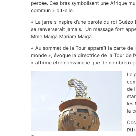
percée. Ces bras symbolisent une Afrique mult
commun » dit-elle.
« La jarre s’inspire d’une parole du roi Guézo
se renverserait jamais. Un message fort appela
Mme Maiga Mariam Maiga.
« Au sommet de la Tour apparaît la carte de l’
monde », évoque la directrice de la Tour de l
« affirme être convaincue que de nombreux jeu
Le 
com
de 
star
les 
la c
Ces 
l’Af