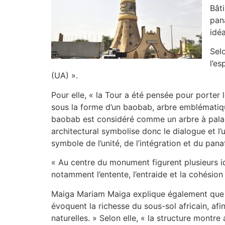
Bâti
pan
idéa
Sel
l’es
(UA) ».
Pour elle, « la Tour a été pensée pour porter l
sous la forme d’un baobab, arbre emblématique
baobab est considéré comme un arbre à palab
architectural symbolise donc le dialogue et l’u
symbole de l’unité, de l’intégration et du pana
« Au centre du monument figurent plusieurs i
notamment l’entente, l’entraide et la cohésion 
Maiga Mariam Maiga explique également que 
évoquent la richesse du sous-sol africain, af
naturelles. » Selon elle, « la structure montre