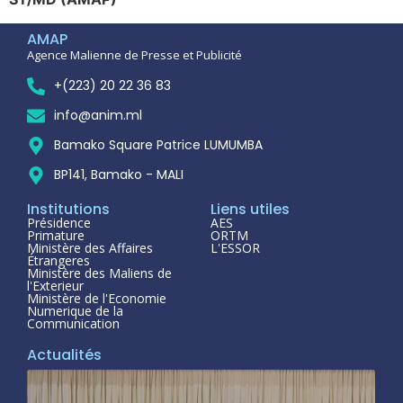
AMAP
Agence Malienne de Presse et Publicité
+(223) 20 22 36 83
info@anim.ml
Bamako Square Patrice LUMUMBA
BP141, Bamako - MALI
Institutions
Liens utiles
Présidence
AES
Primature
ORTM
Ministère des Affaires
L'ESSOR
Étrangeres
Ministère des Maliens de
l'Exterieur
Ministère de l'Economie
Numerique de la
Communication
Actualités