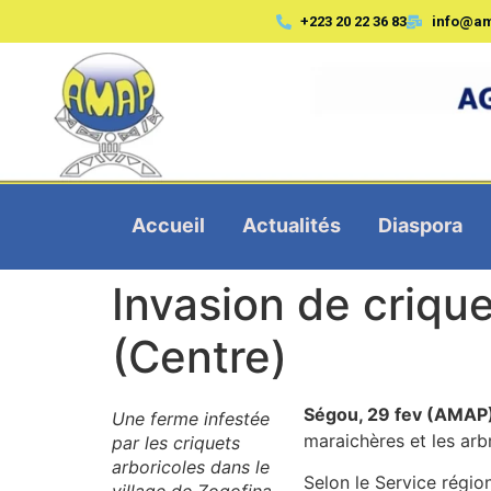
+223 20 22 36 83
info@a
Accueil
Actualités
Diaspora
Invasion de criqu
(Centre)
Ségou, 29 fev (AMAP
Une ferme infestée
maraichères et les arb
par les criquets
arboricoles dans le
Selon le Service régi
village de Zogofina,