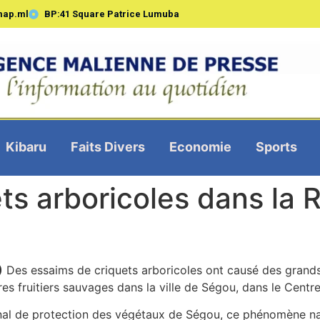
map.ml
BP:41 Square Patrice Lumuba
Kibaru
Faits Divers
Economie
Sports
ets arboricoles dans la
)
Des essaims de criquets arboricoles ont causé des grands 
res fruitiers sauvages dans la ville de Ségou, dans le Centr
onal de protection des végétaux de Ségou, ce phénomène nat