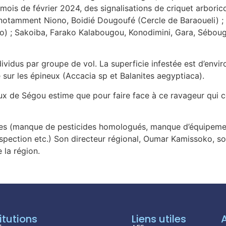
mois de février 2024, des signalisations de criquet arboric
n notamment Niono, Boidié Dougoufé (Cercle de Baraoueli) 
o) ; Sakoiba, Farako Kalabougou, Konodimini, Gara, Sébou
dividus par groupe de vol. La superficie infestée est d’envi
 sur les épineux (Accacia sp et Balanites aegyptiaca).
x de Ségou estime que pour faire face à ce ravageur qui cont
iles (manque de pesticides homologués, manque d’équipeme
spection etc.) Son directeur régional, Oumar Kamissoko, sol
 la région.
itutions
Liens utiles