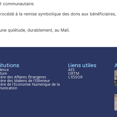
nt communautaire.
 procédé à la remise symbolique des dons aux bénéficiaires, q
 une quiétude, durablement, au Mali.
itutions
Liens utiles
dence
AES
ture
ORTM
tère des Affaires Étrangeres
L'ESSOR
tère des Maliens de l'Exterieur
tère de l'Economie Numerique de la
unication