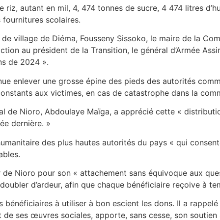
z, autant en mil, 4, 474 tonnes de sucre, 4 474 litres d’hui
fournitures scolaires.
ef de village de Diéma, Fousseny Sissoko, le maire de la C
tion au président de la Transition, le général d’Armée Ass
ns de 2024 ».
venue enlever une grosse épine des pieds des autorités commu
onstants aux victimes, en cas de catastrophe dans la com
l de Nioro, Abdoulaye Maïga, a apprécié cette « distributio
ée dernière. »
 humanitaire des plus hautes autorités du pays « qui consen
ables.
r de Nioro pour son « attachement sans équivoque aux ques
 doubler d’ardeur, afin que chaque bénéficiaire reçoive à t
énéficiaires à utiliser à bon escient les dons. Il a rappelé 
 de ses œuvres sociales, apporte, sans cesse, son soutien 