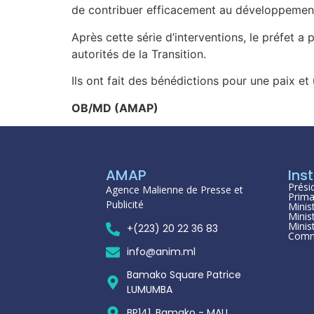
de contribuer efficacement au développeme
Après cette série d’interventions, le préfet a
autorités de la Transition.
Ils ont fait des bénédictions pour une paix et
OB/MD (AMAP)
AMAP
Inst
Prési
Agence Malienne de Presse et
Prima
Publicité
Minis
Minis
Minis
+(223) 20 22 36 83
Comm
info@anim.ml
Bamako Square Patrice
LUMUMBA
BP141, Bamako - MALI