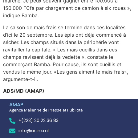
marché. Je peux souvent gagner entre 100.000 à
150.000 FCfa par chargement de camion à six roues »,
indique Bamba.
La saison de maïs frais se termine dans ces localités
d’ici le 20 septembre. Les épis ont déjà commencé à
sécher. Les champs situés dans la périphérie vont
ravitailler la capitale. « Les maïs cueillis dans ces
champs ravissent déjà la vedette », constate le
commerçant Bamba. Pour cause, ils sont cueillis et
vendus le même jour. «Les gens aiment le maïs frais»,
argumente-t-il.
ADS/MD (AMAP)
AMAP
Agence Malienne de Presse et Publicité
+(223) 20 22 36 83
info@anim.ml