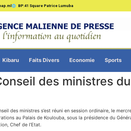
map.ml
BP:41 Square Patrice Lumuba
Kibaru
Faits Divers
Economie
Sports
nseil des ministres du
seil des ministres s’est réuni en session ordinaire, le mer
érations au Palais de Koulouba, sous la présidence du Géné
tion, Chef de l’Etat.