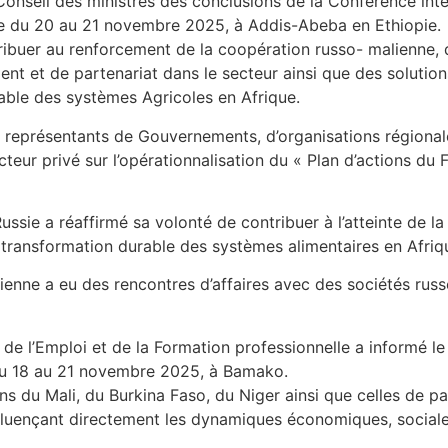
e Conseil des ministres des conclusions de la Conférence inte
nue du 20 au 21 novembre 2025, à Addis-Abeba en Ethiopie.
ibuer au renforcement de la coopération russo- malienne, d
ment et de partenariat dans le secteur ainsi que des solutions
rable des systèmes Agricoles en Afrique.
es représentants de Gouvernements, d’organisations régiona
teur privé sur l’opérationnalisation du « Plan d’actions d
ssie a réaffirmé sa volonté de contribuer à l’atteinte de la 
 transformation durable des systèmes alimentaires en Afriq
ienne a eu des rencontres d’affaires avec des sociétés rus
, de l’Emploi et de la Formation professionnelle a informé l
 du 18 au 21 novembre 2025, à Bamako.
ions du Mali, du Burkina Faso, du Niger ainsi que celles de p
luençant directement les dynamiques économiques, sociales