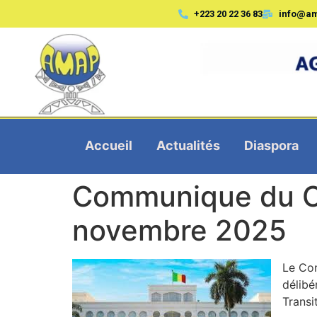
+223 20 22 36 83
info@a
Accueil
Actualités
Diaspora
Communique du Co
novembre 2025
Le Con
délib
Transi