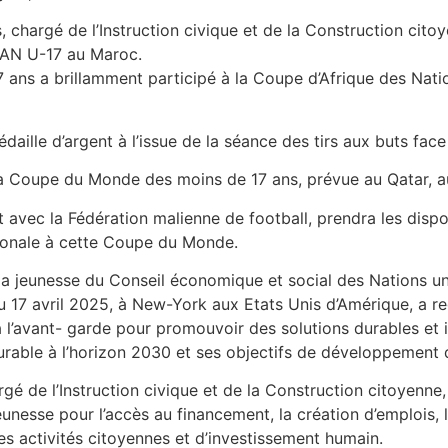
 chargé de l’Instruction civique et de la Construction citoy
 CAN U-17 au Maroc.
 ans a brillamment participé à la Coupe d’Afrique des Natio
́daille d’argent à l’issue de la séance des tirs aux buts fac
r la Coupe du Monde des moins de 17 ans, prévue au Qatar,
 avec la Fédération malienne de football, prendra les disp
tionale à cette Coupe du Monde.
e la jeunesse du Conseil économique et social des Nation
 17 avril 2025, à New-York aux Etats Unis d’Amérique, a re
̀ l’avant- garde pour promouvoir des solutions durables et in
able à l’horizon 2030 et ses objectifs de développement du
gé de l’Instruction civique et de la Construction citoyenne,
nesse pour l’accès au financement, la création d’emplois, l
 des activités citoyennes et d’investissement humain.