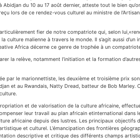
é à Abidjan du 10 au 17 août dernier, atteste tout le bien qu’o
reçu lors de ce rendez-vous culturel au ministre de l’Artisana
particulièrement fier de notre compatriote qui, selon lui,«re
la culture malienne à travers le monde. Il s’agit aussi d’un 
ative Africa décerne ce genre de trophée à un compatriot
er la relève, notamment l’initiation et la formation d’autres
 par le marionnettiste, les deuxième et troisième prix so
Abidjan et au Rwandais, Natty Dread, batteur de Bob Marley. 
culture.
ppropriation et de valorisation de la culture africaine, effect
compenser leur travail au plan africain etinternational dans
ture africaine depuis des lustres. Les principaux objectifs d
rtistique et culturel. L’émancipation des frontières géograp
ion descriptive et critique des différents champs artistiq