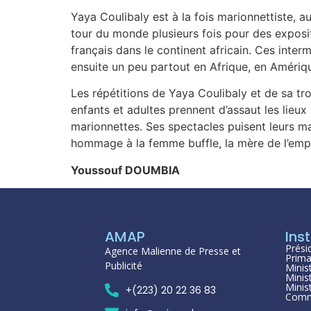
Yaya Coulibaly est à la fois marionnettiste, a
tour du monde plusieurs fois pour des exposit
français dans le continent africain. Ces inter
ensuite un peu partout en Afrique, en Amériq
Les répétitions de Yaya Coulibaly et de sa 
enfants et adultes prennent d’assaut les lieu
marionnettes. Ses spectacles puisent leurs ma
hommage à la femme buffle, la mère de l’emp
Youssouf DOUMBIA
AMAP
Inst
Prési
Agence Malienne de Presse et
Prima
Publicité
Minis
Minis
Minis
+(223) 20 22 36 83
Comm