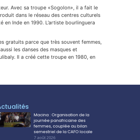
eur. Avec sa troupe «Sogolon», il a fait le
roduit dans le réseau des centres culturels
é en Inde en 1990. L’artiste bourlinguera
es gratuits parce que très souvent femmes,
r aussi les danses des masques et
ibaly. Il a créé cette troupe en 1980, en
Actualités
Macina : Organisation de la
journée panafricaine des
femmes, couplée au bilan
semestriel de la CAFO locale
7 août 2026