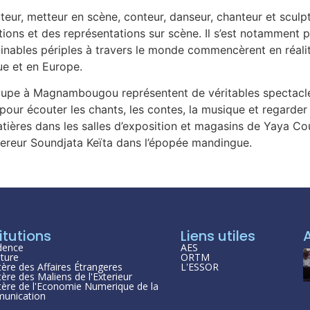
uteur, metteur en scène, conteur, danseur, chanteur et sculpt
ions et des représentations sur scène. Il s’est notamment p
minables périples à travers le monde commencèrent en réalit
ue et en Europe.
troupe à Magnambougou représentent de véritables spectacl
x pour écouter les chants, les contes, la musique et regarde
tières dans les salles d’exposition et magasins de Yaya Coul
ereur Soundjata Keïta dans l’épopée mandingue.
itutions
Liens utiles
dence
AES
ture
ORTM
tère des Affaires Étrangeres
L'ESSOR
tère des Maliens de l'Exterieur
tère de l'Economie Numerique de la
unication