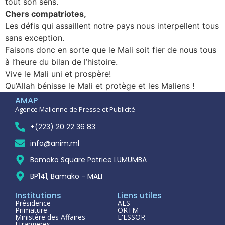
tout son sens.
Chers compatriotes,
Les défis qui assaillent notre pays nous interpellent tous
sans exception.
Faisons donc en sorte que le Mali soit fier de nous tous
à l’heure du bilan de l’histoire.
Vive le Mali uni et prospère!
Qu’Allah bénisse le Mali et protège et les Maliens !
AMAP
Agence Malienne de Presse et Publicité
+(223) 20 22 36 83
info@anim.ml
Bamako Square Patrice LUMUMBA
BP141, Bamako - MALI
Institutions
Liens utiles
Présidence
AES
Primature
ORTM
Ministère des Affaires
L'ESSOR
Étrangeres