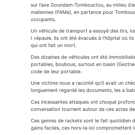
sur l’axe Goundam-Tombouctou, au milieu d’au
maliennes (FAMa), en partance pour Tomboucto
occupants.
Un véhicule de transport a essuyé des tirs, lu
l »épaule. Ils ont été évacués à l’hôpital où 
qui ont fait un mort.
Des dizaines de véhicules ont été immobilisés e
portables, boubous, surtout en basin (Geztner
code de leur portable.
Une victime nous a raconté qu’il avait un chè
longuement regardé les documents, les a balan
Ces incessantes attaques ont choqué profondémen
conversation tournent autour de ces actes de 
Ces genres de rackets sont le fait quotidien 
gains faciles, ces hors-la-loi compromettent l