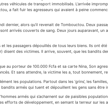
tres véhicules de transport immobilisés. L’arrivée improm
u, a fait fuir les agresseurs qui avaient à peine commenc
ndi dernier, alors qu’il revenait de Tombouctou. Deux passage
ils sont arrivés couverts de sang. Deux jours auparavant, un
t les passagers dépouillés de tous leurs biens. Ils ont été f
) disent des victimes. Il arrive, souvent, que les bandits 
que au porteur de 100.000 Fcfa et sa carte Nina, Son agress
cés. Et sans attendre, la victime les a, tout bonnement, re
t les populations. Partout dans les ‘grins’, les familles, su
bandits armés qui tuent et dépouillent les gens sans être i
d’hommes armés qui s’acharnent sur de paisibles population
es efforts de développement, en semant la terreur sur les a