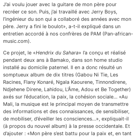
J’ai voulu jouer avec la guitare de mon père pour
recréer ce son. Puis, j’ai travaillé avec Jerry Boys,
l’ingénieur du son qui a collaboré des années avec mon
père. Jerry a fini le boulot», a-t-il expliqué dans un
entretien accordé à nos confrères de PAM (Pan-african-
music.com).
Ce projet, le «
Hendrix du Sahara
» l’a conçu et réalisé
pendant deux ans à Bamako, dans son home studio
installé au domicile paternel. Il en a donc résulté un
somptueux album de dix titres (Gabou Ni Tie, Les
Racines, Flany Konaré, Ngala Kaourene, Tinnondirene,
Ndjehene Direne, Lahidou, L’Âme, Adou et Be Together)
axés sur l’éducation, la paix, la cohésion sociale… «Au
Mali, la musique est le principal moyen de transmettre
des informations et des connaissances, de sensibiliser,
de mobiliser, d’éveiller les consciences…», expliquait-il
(à propos du nouvel album) à la presse occidentale. Et
d’ajouter : «Mon père s’est battu pour la paix et, en tant