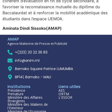
cohérent d’évaluation en fin de cycle secondaire, à
favoriser la reconnaissance mutuelle du diplôme du
Baccalauréat et à renforcer la mobilité académique des
étudiants dans l’espace UEMOA.
Aminata Dindi Sissoko(AMAP)
AMAP
Agence Malienne de Presse et Publicité
+(223) 20 22 36 83
info@anim.ml
Bamako Square Patrice LUMUMBA
BP141, Bamako - MALI
Institutions
Liens utiles
Présidence
AES
Primature
ORTM
Ministère des Affaires
L'ESSOR
Étrangeres
Ministère des Maliens de
l'Exterieur
Ministère de l'Economie