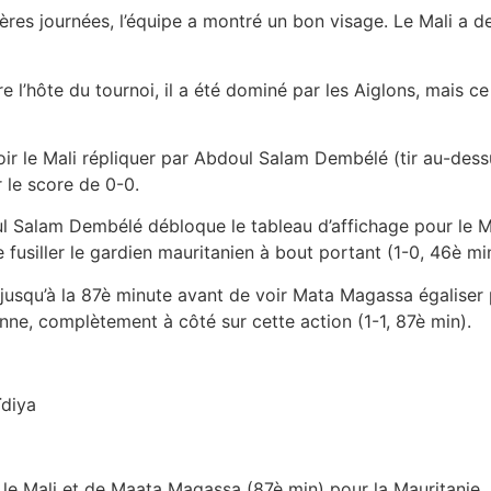
ères journées, l’équipe a montré un bon visage. Le Mali a de
 l’hôte du tournoi, il a été dominé par les Aiglons, mais ce
voir le Mali répliquer par Abdoul Salam Dembélé (tir au-dess
r le score de 0-0.
 Salam Dembélé débloque le tableau d’affichage pour le Mali
fusiller le gardien mauritanien à bout portant (1-0, 46è mi
e jusqu’à la 87è minute avant de voir Mata Magassa égaliser 
enne, complètement à côté sur cette action (1-1, 87è min).
ïdiya
le Mali et de Maata Magassa (87è min) pour la Mauritanie.