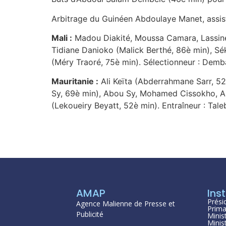
Arbitrage du Guinéen Abdoulaye Manet, assis
Mali :
Madou Diakité, Moussa Camara, Lassine 
Tidiane Danioko (Malick Berthé, 86è min), S
(Méry Traoré, 75è min). Sélectionneur : De
Mauritanie :
Ali Keïta (Abderrahmane Sarr, 52
Sy, 69è min), Abou Sy, Mohamed Cissokho, A
(Lekoueiry Beyatt, 52è min). Entraîneur : Ta
AMAP
Inst
Prési
Agence Malienne de Presse et
Prima
Publicité
Minis
Minis