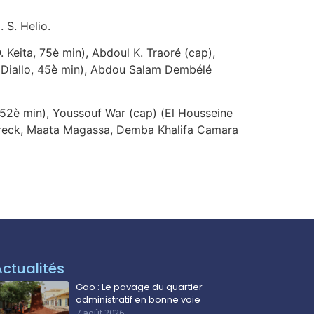
 S. Helio.
Keita, 75è min), Abdoul K. Traoré (cap),
u Diallo, 45è min), Abdou Salam Dembélé
 52è min), Youssouf War (cap) (El Housseine
areck, Maata Magassa, Demba Khalifa Camara
Actualités
Gao : Le pavage du quartier
administratif en bonne voie
7 août 2026