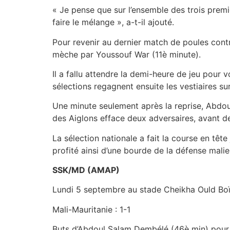
« Je pense que sur l’ensemble des trois premi
faire le mélange », a-t-il ajouté.
Pour revenir au dernier match de poules contre
mèche par Youssouf War (11è minute).
Il a fallu attendre la demi-heure de jeu pour 
sélections regagnent ensuite les vestiaires su
Une minute seulement après la reprise, Abdoul
des Aiglons efface deux adversaires, avant de 
La sélection nationale a fait la course en têt
profité ainsi d’une bourde de la défense mali
SSK/MD (AMAP)
Lundi 5 septembre au stade Cheikha Ould Bo
Mali-Mauritanie : 1-1
Buts d’Abdoul Salam Dembélé (46è min) pour 