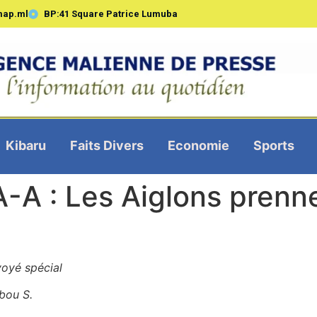
map.ml
BP:41 Square Patrice Lumuba
Kibaru
Faits Divers
Economie
Sports
A : Les Aiglons prennen
oyé spécial
bou S.