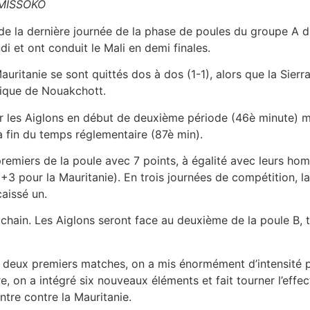
MISSOKO
de la dernière journée de la phase de poules du groupe A d
i et ont conduit le Mali en demi finales.
auritanie se sont quittés dos à dos (1-1), alors que la Sierr
pique de Nouakchott.
 les Aiglons en début de deuxième période (46è minute) m
la fin du temps réglementaire (87è min).
 premiers de la poule avec 7 points, à égalité avec leurs h
 +3 pour la Mauritanie). En trois journées de compétition, l
caissé un.
chain. Les Aiglons seront face au deuxième de la poule B, ta
es deux premiers matches, on a mis énormément d’intensité p
e, on a intégré six nouveaux éléments et fait tourner l’effect
tre contre la Mauritanie.