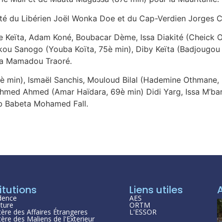
té du Libérien Joël Wonka Doe et du Cap-Verdien Jorges C.
Keïta, Adam Koné, Boubacar Dème, Issa Diakité (Cheick O. 
ékou Sanogo (Youba Koïta, 75è min), Diby Keïta (Badjougo
mba Mamadou Traoré.
è min), Ismaël Sanchis, Mouloud Bilal (Hademine Othmane,
hmed Ahmed (Amar Haïdara, 69è min) Didi Yarg, Issa M’b
leb Babeta Mohamed Fall.
itutions
Liens utiles
dence
AES
ture
ORTM
tère des Affaires Étrangeres
L'ESSOR
tère des Maliens de l'Exterieur