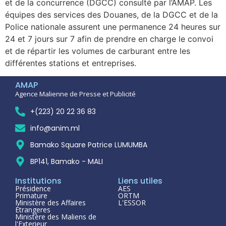
et de la concurrence (DGCC) consulté par l’AMAP. Les
équipes des services des Douanes, de la DGCC et de la
Police nationale assurent une permanence 24 heures sur
24 et 7 jours sur 7 afin de prendre en charge le convoi
et de répartir les volumes de carburant entre les
différentes stations et entreprises.
AMAP
Agence Malienne de Presse et Publicité
+(223) 20 22 36 83
info@anim.ml
Bamako Square Patrice LUMUMBA
BP141, Bamako - MALI
Institutions
Liens utiles
Présidence
AES
Primature
ORTM
Ministère des Affaires
L'ESSOR
Étrangeres
Ministère des Maliens de
l'Exterieur