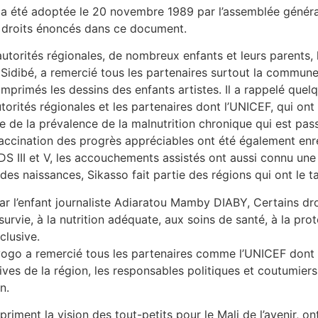
 a été adoptée le 20 novembre 1989 par l’assemblée général
es droits énoncés dans ce document.
utorités régionales, de nombreux enfants et leurs parents, 
dibé, a remercié tous les partenaires surtout la commune
imprimés les dessins des enfants artistes. Il a rappelé quelq
orités régionales et les partenaires dont l’UNICEF, qui ont 
ve de la prévalence de la malnutrition chronique qui est pa
ccination des progrès appréciables ont été également enreg
 III et V, les accouchements assistés ont aussi connu une
s naissances, Sikasso fait partie des régions qui ont le ta
ar l’enfant journaliste Adiaratou Mamby DIABY, Certains dr
survie, à la nutrition adéquate, aux soins de santé, à la pr
clusive.
yogo a remercié tous les partenaires comme l’UNICEF dont l
tives de la région, les responsables politiques et coutumiers
n.
riment la vision des tout-petits pour le Mali de l’avenir, o