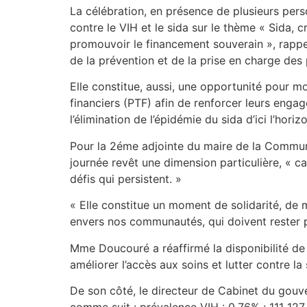
La célébration, en présence de plusieurs pers
contre le VIH et le sida sur le thème « Sida, 
promouvoir le financement souverain », rappe
de la prévention et de la prise en charge des
Elle constitue, aussi, une opportunité pour mob
financiers (PTF) afin de renforcer leurs enga
l’élimination de l’épidémie du sida d’ici l’hori
Pour la 2éme adjointe du maire de la Commu
journée revêt une dimension particulière, « ca
défis qui persistent. »
« Elle constitue un moment de solidarité, de
envers nos communautés, qui doivent rester pl
Mme Doucouré a réaffirmé la disponibilité de
améliorer l’accès aux soins et lutter contre la 
De son côté, le directeur de Cabinet du gouv
comme suit : prévalence VIH : 0,76% ; 111 1