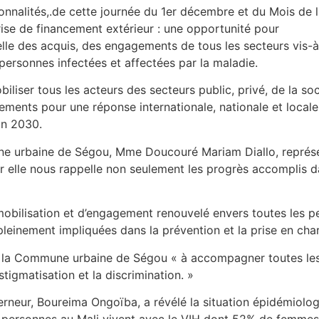
onnalités,.de cette journée du 1er décembre et du Mois de l
crise de financement extérieur : une opportunité pour
lle des acquis, des engagements de tous les secteurs vis-à
 personnes infectées et affectées par la maladie.
iliser tous les acteurs des secteurs public, privé, de la so
gements pour une réponse internationale, nationale et local
zon 2030.
ne urbaine de Ségou, Mme Doucouré Mariam Diallo, représ
r elle nous rappelle non seulement les progrès accomplis dan
 mobilisation et d’engagement renouvelé envers toutes les 
einement impliquées dans la prévention et la prise en charg
 la Commune urbaine de Ségou « à accompagner toutes les in
stigmatisation et la discrimination. »
erneur, Boureima Ongoïba, a révélé la situation épidémiolo
27 personnes au Mali vivent avec le VIH dont 52% de femme