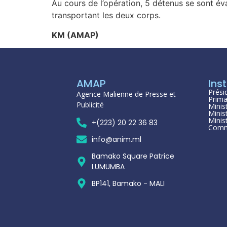
Au cours de l’opération, 5 détenus se sont év
transportant les deux corps.
KM (AMAP)
AMAP
Inst
Prési
Agence Malienne de Presse et
Prima
Publicité
Minis
Minis
Minis
+(223) 20 22 36 83
Comm
info@anim.ml
Bamako Square Patrice
LUMUMBA
BP141, Bamako - MALI