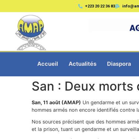
+223 20 22 36 83
info@a
Accueil
Actualités
Diaspora
San : Deux morts
San, 11 août (AMAP)
Un gendarme et un survei
hommes armés non encore identifiés contre la
Nos sources précisent que des hommes armés n
et la prison, tuant un gendarme et un surveill