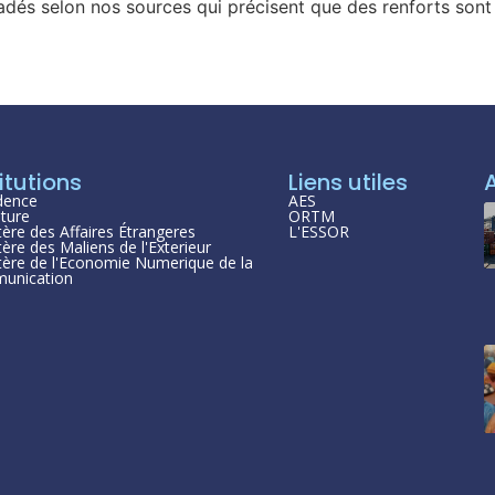
adés selon nos sources qui précisent que des renforts sont 
itutions
Liens utiles
dence
AES
ture
ORTM
tère des Affaires Étrangeres
L'ESSOR
tère des Maliens de l'Exterieur
tère de l'Economie Numerique de la
unication