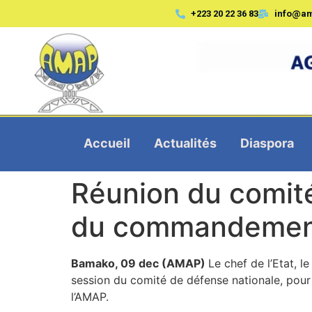
+223 20 22 36 83
info@a
Accueil
Actualités
Diaspora
Réunion du comité
du commandement 
Bamako, 09 dec (AMAP)
Le chef de l’Etat, l
session du comité de défense nationale, pour
l’AMAP.