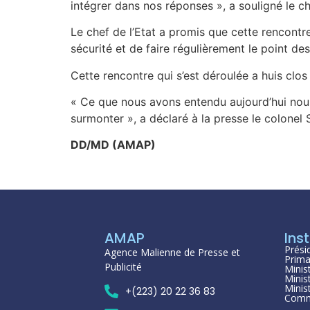
intégrer dans nos réponses », a souligné le 
Le chef de l’Etat a promis que cette rencontre
sécurité et de faire régulièrement le point des
Cette rencontre qui s’est déroulée a huis clos
« Ce que nous avons entendu aujourd’hui nous 
surmonter », a déclaré à la presse le colonel 
DD/MD (AMAP)
AMAP
Inst
Prési
Agence Malienne de Presse et
Prima
Publicité
Minis
Minis
Minis
+(223) 20 22 36 83
Comm