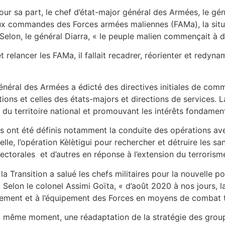
ur sa part, le chef d’état-major général des Armées, le gé
 aux commandes des Forces armées maliennes (FAMa), la situa
elon, le général Diarra, « le peuple malien commençait à do
relancer les FAMa, il fallait recadrer, réorienter et redynam
général des Armées a édicté des directives initiales de co
tions et celles des états-majors et directions de services. 
 du territoire national et promouvant les intérêts fondamen
ts ont été définis notamment la conduite des opérations av
le, l’opération Kèlètigui pour rechercher et détruire les sa
ectorales et d’autres en réponse à l’extension du terrorism
la Transition a salué les chefs militaires pour la nouvelle p
in. Selon le colonel Assimi Goïta, « d’août 2020 à nos jours,
ement et à l’équipement des Forces en moyens de combat te
au même moment, une réadaptation de la stratégie des grou