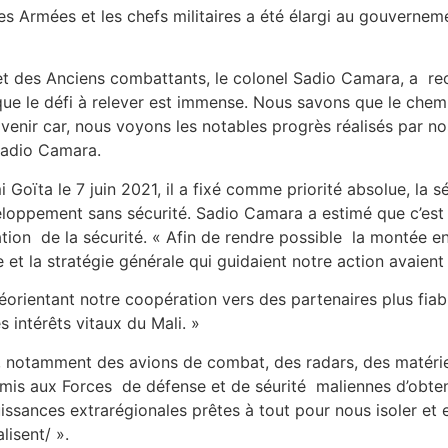
s Armées et les chefs militaires a été élargi au gouverneme
et des Anciens combattants, le colonel Sadio Camara, a reco
que le défi à relever est immense. Nous savons que le che
’avenir car, nous voyons les notables progrès réalisés par 
 Sadio Camara.
i Goïta le 7 juin 2021, il a fixé comme priorité absolue, la s
veloppement sans sécurité. Sadio Camara a estimé que c’est l
tion de la sécurité. « Afin de rendre possible la montée en
et la stratégie générale qui guidaient notre action avaient
réorientant notre coopération vers des partenaires plus fia
 intérêts vitaux du Mali. »
, notamment des avions de combat, des radars, des matérie
mis aux Forces de défense et de séurité maliennes d’obteni
uissances extrarégionales prêtes à tout pour nous isoler et
lisent/ ».