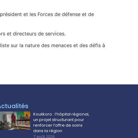
e président et les Forces de défense et de
rs et directeurs de services.
iste sur la nature des menaces et des défis à
Actualités
Koulikoro : l’hôpital régional,
un projet structurant pour
renforcer l’offre de soins
dans la région
7 août 2026