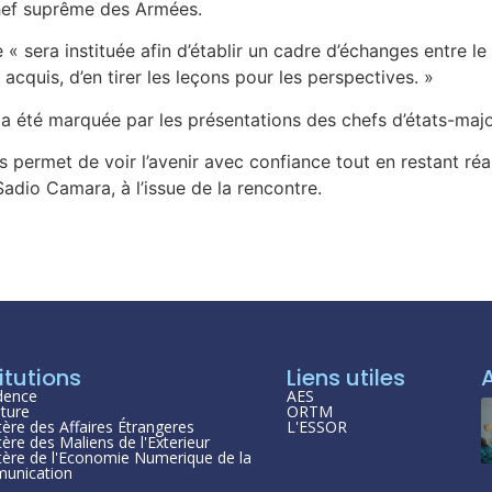
chef suprême des Armées.
 « sera instituée afin d’établir un cadre d’échanges entre l
 acquis, d’en tirer les leçons pour les perspectives. »
 a été marquée par les présentations des chefs d’états-majo
permet de voir l’avenir avec confiance tout en restant réal
Sadio Camara, à l’issue de la rencontre.
itutions
Liens utiles
dence
AES
ture
ORTM
tère des Affaires Étrangeres
L'ESSOR
tère des Maliens de l'Exterieur
tère de l'Economie Numerique de la
unication