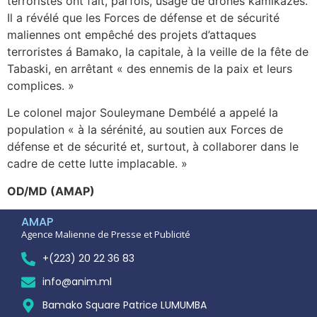
terroristes ont fait, parfois, usage de drones kamikazes.
Il a révélé que les Forces de défense et de sécurité
maliennes ont empêché des projets d’attaques
terroristes á Bamako, la capitale, à la veille de la fête de
Tabaski, en arrêtant « des ennemis de la paix et leurs
complices. »
Le colonel major Souleymane Dembélé a appelé la
population « à la sérénité, au soutien aux Forces de
défense et de sécurité et, surtout, à collaborer dans le
cadre de cette lutte implacable. »
OD/MD (AMAP)
AMAP
Agence Malienne de Presse et Publicité
+(223) 20 22 36 83
info@anim.ml
Bamako Square Patrice LUMUMBA