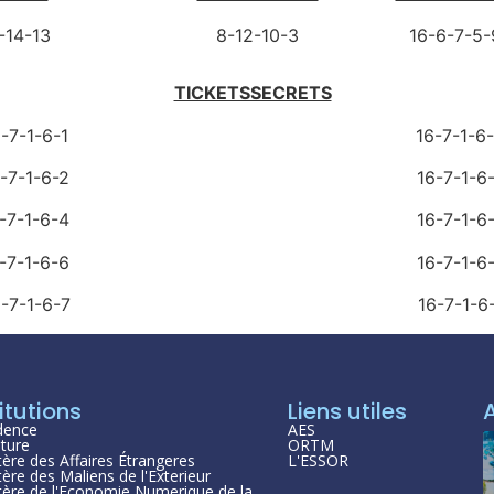
-4-14-13 8-12-10-3 16-6-7-5-9-
TICKETSSECRETS
16-7-1-6-1 16-7-1-6-1
16-7-1-6-2 16-7-1-6-1
16-7-1-6-4 16-7-1-6-1
16-7-1-6-6 16-7-1-6-1
16-7-1-6-7 16-7-1-6-1
itutions
Liens utiles
dence
AES
ture
ORTM
tère des Affaires Étrangeres
L'ESSOR
tère des Maliens de l'Exterieur
tère de l'Economie Numerique de la