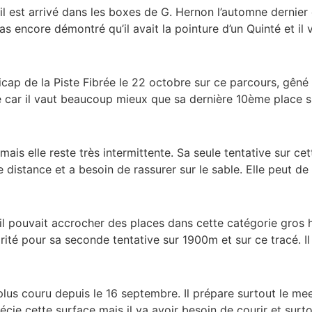
il est arrivé dans les boxes de G. Hernon l’automne dernier 
as encore démontré qu’il avait la pointure d’un Quinté et il 
cap de la Piste Fibrée le 22 octobre sur ce parcours, gêné e
é car il vaut beaucoup mieux que sa dernière 10ème place si
ais elle reste très intermittente. Sa seule tentative sur cet
e distance et a besoin de rassurer sur le sable. Elle peut d
il pouvait accrocher des places dans cette catégorie gros h
torité pour sa seconde tentative sur 1900m et sur ce tracé. I
a plus couru depuis le 16 septembre. Il prépare surtout le me
récie cette surface mais il va avoir besoin de courir et surt