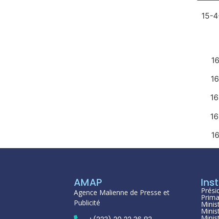
15
AMAP
Inst
Prési
Agence Malienne de Presse et
Prima
Publicité
Minis
Minis
Minis