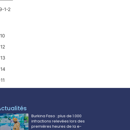
1-2
0
2
3
4
1
Actualités
Burkina Faso : plus de 1.000
infractions relevées lors des
premières heures de la e-