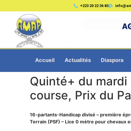
+223 20 22 36 83
info@a
Accueil
Actualités
Diaspora
Quinté+ du mardi
course, Prix du P
16-partants
–
Handicap divisé – première épre
Terrain (PSF) – Lice 0
mètre
pour chevaux en