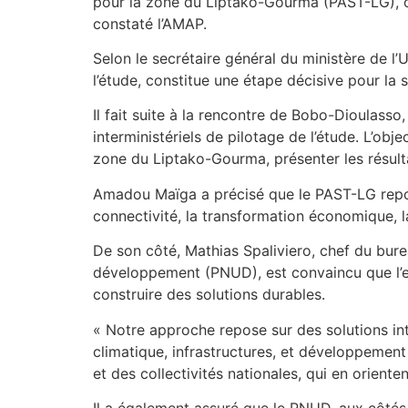
pour la zone du Liptako-Gourma (PAST-LG), ont
constaté l’AMAP.
Selon le secrétaire général du ministère de l’
l’étude, constitue une étape décisive pour la 
Il fait suite à la rencontre de Bobo-Dioulass
interministériels de pilotage de l’étude. L’obj
zone du Liptako-Gourma, présenter les résulta
Amadou Maïga a précisé que le PAST-LG repos
connectivité, la transformation économique, la
De son côté, Mathias Spaliviero, chef du bur
développement (PNUD), est convaincu que l’en
construire des solutions durables.
« Notre approche repose sur des solutions inté
climatique, infrastructures, et développement 
et des collectivités nationales, qui en orienten
Il a également assuré que le PNUD, aux côt