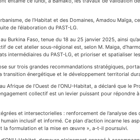
 entamé ce lundi, à Bamako, les travaux de validation de l
Urbanisme, de l’Habitat et des Domaines, Amadou Maïga, cet 
suite de l’élaboration du PAST-LG.
o, au Burkina Faso, tenue du 18 au 25 janvier 2025, ainsi qu
ectif de cet atelier sous-régional est, selon M. Maiga, d’harm
ts intermédiaires du PAST-LG, et prioriser et spatialiser le
e sur trois grandes recommandations stratégiques, portant
 transition énergétique et le développement territorial dur
eau Afrique de l’Ouest de l’ONU-Habitat, a déclaré que le 
gagement collectif est un levier puissant pour répondre à 
grées et intersectorielles : renforcement de l’analyse des d
humain inclusif et informé. Ce plan d’action incarne les as
t la formulation et la mise en œuvre », a-t-il poursuivi.
és d’ONU-Habitat, demeure pleinement engagé à accompagne