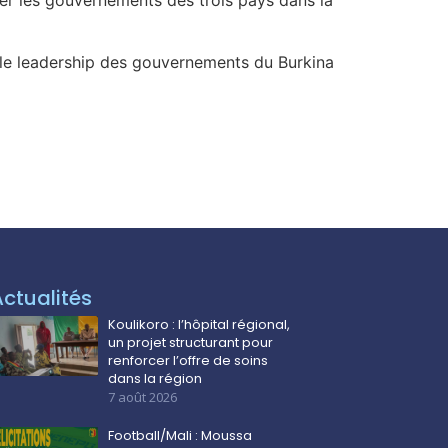
s le leadership des gouvernements du Burkina
Actualités
Koulikoro : l’hôpital régional,
un projet structurant pour
renforcer l’offre de soins
dans la région
7 août 2026
Football/Mali : Moussa