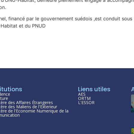
on.
Sahel, financé par le gouvernement suédois ,est conduit sou
U-Habitat et du PNUD
itutions
Liens utiles
dence
AES
ture
ORTM
tère des Affaires Étrangeres
L'ESSOR
tère des Maliens de l'Exterieur
tère de l'Economie Numerique de la
unication