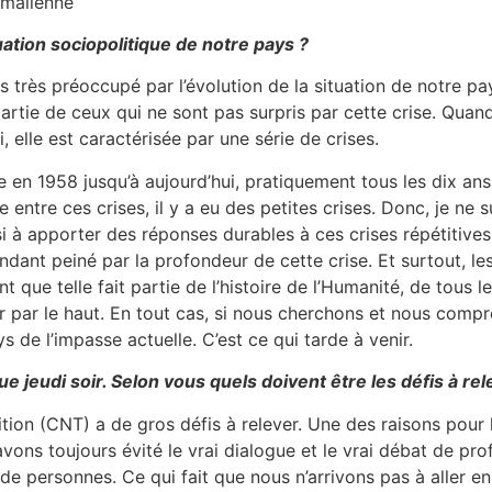
 malienne
tuation sociopolitique de notre pays ?
 très préoccupé par l’évolution de la situation de notre pay
partie de ceux qui ne sont pas surpris par cette crise. Quand
 elle est caractérisée par une série de crises.
 en 1958 jusqu’à aujourd’hui, pratiquement tous les dix an
ntre ces crises, il y a eu des petites crises. Donc, je ne su
i à apporter des réponses durables à ces crises répétitive
ndant peiné par la profondeur de cette crise. Et surtout, l
ant que telle fait partie de l’histoire de l’Humanité, de tous
r par le haut. En tout cas, si nous cherchons et nous compr
s de l’impasse actuelle. C’est ce qui tarde à venir.
e jeudi soir. Selon vous quels doivent être les défis à rele
sition (CNT) a de gros défis à relever. Une des raisons pour
avons toujours évité le vrai dialogue et le vrai débat de pr
s de personnes. Ce qui fait que nous n’arrivons pas à alle