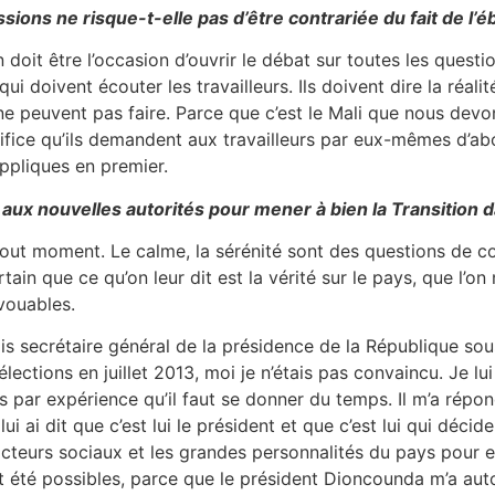
sions ne risque-t-elle pas d’être contrariée du fait de l’éb
 doit être l’occasion d’ouvrir le débat sur toutes les quest
 qui doivent écouter les travailleurs. Ils doivent dire la réal
 ne peuvent pas faire. Parce que c’est le Mali que nous devon
fice qu’ils demandent aux travailleurs par eux-mêmes d’ab
’appliques en premier.
aux nouvelles autorités pour mener à bien la Transition da
 à tout moment. Le calme, la sérénité sont des questions de c
ain que ce qu’on leur dit est la vérité sur le pays, que l’on n
vouables.
ais secrétaire général de la présidence de la République s
tions en juillet 2013, moi je n’étais pas convaincu. Je lui ai
is par expérience qu’il faut se donner du temps. Il m’a ré
 lui ai dit que c’est lui le président et que c’est lui qui déci
 acteurs sociaux et les grandes personnalités du pays pour e
nt été possibles, parce que le président Dioncounda m’a auto