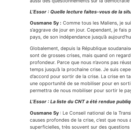
aussi des questionnements sur la démocratie
L’Essor : Quelle lecture faites-vous de la si
Ousmane Sy :
Comme tous les Maliens, je suis
s’aggrave de jour en jour. Cependant, je fais 
pays, de son indépendance jusqu’à aujourd’hui,
Globalement, depuis la République soudanaise
sont de grosses crises, mais quand on regarde e
profondeur. Parce que nous n’avons pas réuss
temps jusqu’à la prochaine crise. Je suis cepe
d’accord pour sortir de la crise. La crise en t
une opportunité de se mobiliser pour en sorti
permettra de nous mobiliser pour sortir le pay
L’Essor : La liste du CNT a été rendue publiqu
Ousmane Sy
: Le Conseil national de la Tran
causes profondes de la crise, c’est que nous 
superficielles, très souvent sur des question