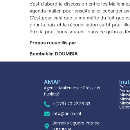
c’est d’abord la discussion entre les Maliennes
agenda malien pour ensuite aller échanger ave
C’est pour cela que je me méfie du fait que n
pour la paix et la réconciliation suffit pour il
être là pour nous soutenir dans ce qu’on a déc
Propos recueillis par
Bembablin DOUMBIA
AMAP
Inst
Prési
Agence Malienne de Presse et
Prima
Publicité
Minis
Minis
Minis
+(223) 20 22 36 83
Comm
info@anim.ml
Bamako Square Patrice
LUMUMBA