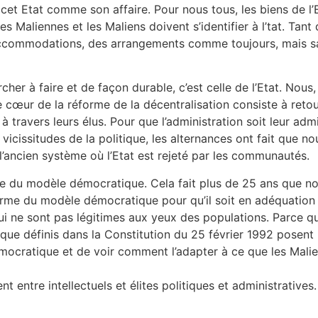
t Etat comme son affaire. Pour nous tous, les biens de l’Eta
 Maliennes et les Maliens doivent s’identifier à l’tat. Tant 
accommodations, des arrangements comme toujours, mais sa
er à faire et de façon durable, c’est celle de l’Etat. Nous
e cœur de la réforme de la décentralisation consiste à reto
 à travers leurs élus. Pour que l’administration soit leur adm
s vicissitudes de la politique, les alternances ont fait que n
ancien système où l’Etat est rejeté par les communautés.
éforme du modèle démocratique. Cela fait plus de 25 ans qu
éforme du modèle démocratique pour qu’il soit en adéquation
ui ne sont pas légitimes aux yeux des populations. Parce q
els que définis dans la Constitution du 25 février 1992 posen
ocratique et de voir comment l’adapter à ce que les Malien
nt entre intellectuels et élites politiques et administratives