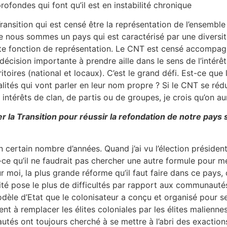
ofondes qui font qu’il est en instabilité chronique
 Transition qui est censé être la représentation de l’ensembl
ue nous sommes un pays qui est caractérisé par une diversité
te fonction de représentation. Le CNT est censé accompagne
t décision importante à prendre aille dans le sens de l’intér
toires (national et locaux). C’est le grand défi. Est-ce que
lités qui vont parler en leur nom propre ? Si le CNT se rédu
 intérêts de clan, de partis ou de groupes, je crois qu’on au
ler la Transition pour réussir la refondation de notre pa
certain nombre d’années. Quand j’ai vu l’élection présidentiell
-ce qu’il ne faudrait pas chercher une autre formule pour m
moi, la plus grande réforme qu’il faut faire dans ce pays, c
rité pose le plus de difficultés par rapport aux communaut
odèle d’Etat que le colonisateur a conçu et organisé pour ses
t à remplacer les élites coloniales par les élites maliennes
 ont toujours cherché à se mettre à l’abri des exactions d