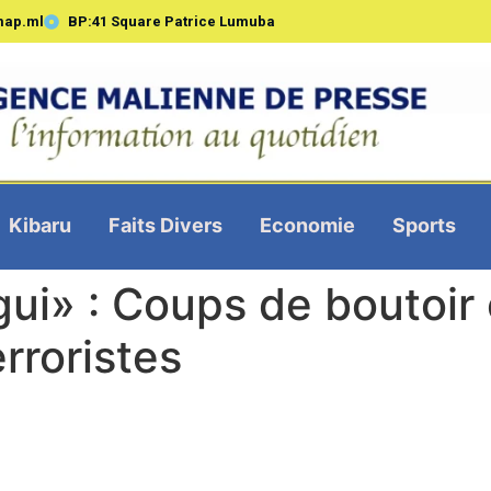
map.ml
BP:41 Square Patrice Lumuba
Kibaru
Faits Divers
Economie
Sports
ui» : Coups de boutoir 
rroristes