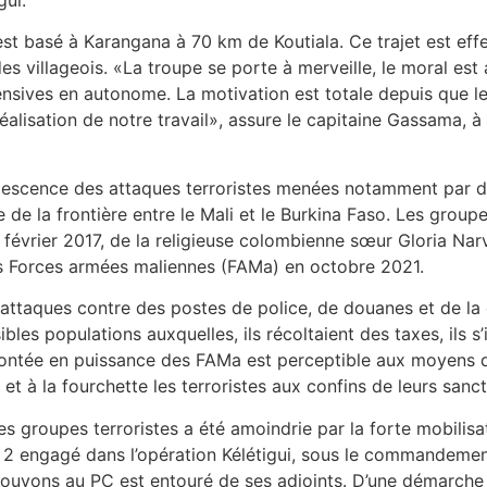
basé à Karangana à 70 km de Koutiala. Ce trajet est effect
s villageois. «La troupe se porte à merveille, le moral est 
ives en autonome. La motivation est totale depuis que les
réalisation de notre travail», assure le capitaine Gassama, à
descence des attaques terroristes menées notamment par de
ière de la frontière entre le Mali et le Burkina Faso. Les gro
en février 2017, de la religieuse colombienne sœur Gloria Na
 les Forces armées maliennes (FAMa) en octobre 2021.
 attaques contre des postes de police, de douanes et de l
les populations auxquelles, ils récoltaient des taxes, ils s’i
ontée en puissance des FAMa est perceptible aux moyens d
t à la fourchette les terroristes aux confins de leurs sanct
s groupes terroristes a été amoindrie par la forte mobilisa
TIA 2 engagé dans l’opération Kélétigui, sous le commande
etrouvons au PC est entouré de ses adjoints. D’une démarche