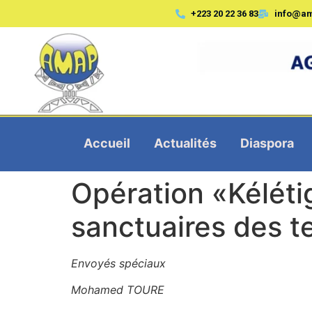
+223 20 22 36 83
info@a
Accueil
Actualités
Diaspora
Opération «Kélétig
sanctuaires des te
Envoyés spéciaux
Mohamed TOURE