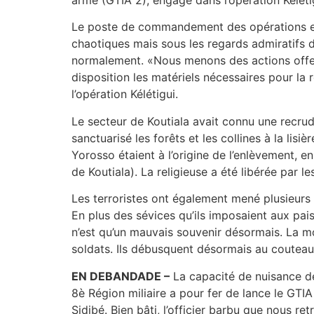
Le poste de commandement des opérations est 
chaotiques mais sous les regards admiratifs de
normalement. «Nous menons des actions offens
disposition les matériels nécessaires pour la 
l’opération Kélétigui.
Le secteur de Koutiala avait connu une recru
sanctuarisé les forêts et les collines à la lis
Yorosso étaient à l’origine de l’enlèvement, 
de Koutiala). La religieuse a été libérée par
Les terroristes ont également mené plusieurs
En plus des sévices qu’ils imposaient aux paisib
n’est qu’un mauvais souvenir désormais. La m
soldats. Ils débusquent désormais au couteau e
EN DEBANDADE –
La capacité de nuisance de
8è Région miliaire a pour fer de lance le G
Sidibé. Bien bâti, l’officier barbu que nous r