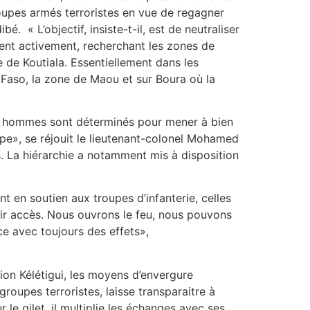
roupes armés terroristes en vue de regagner
ibé.
« L’objectif, insiste-t-il, est de neutraliser
llent activement, recherchant les zones de
e de Koutiala. Essentiellement dans les
na Faso, la zone de Maou et sur Boura où la
les hommes sont déterminés pour mener à bien
upe», se réjouit le lieutenant-colonel Mohamed
 La hiérarchie a notamment mis à disposition
t en soutien aux troupes d’infanterie, celles
oir accès. Nous ouvrons le feu, nous pouvons
ce avec toujours des effets»,
on Kélétigui, les moyens d’envergure
groupes terroristes, laisse transparaitre à
e gilet, il multiplie les échanges avec ses