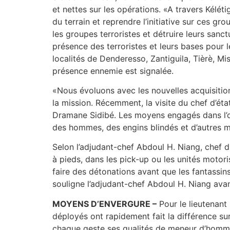
et nettes sur les opérations. «A travers Kélé
du terrain et reprendre l’initiative sur ces 
les groupes terroristes et détruire leurs sanc
présence des terroristes et leurs bases pour l
localités de Denderesso, Zantiguila, Tièrè, Mi
présence ennemie est signalée.
«Nous évoluons avec les nouvelles acquisitio
la mission. Récemment, la visite du chef d’ét
Dramane Sidibé. Les moyens engagés dans l’op
des hommes, des engins blindés et d’autres m
Selon l’adjudant-chef Abdoul H. Niang, chef d
à pieds, dans les pick-up ou les unités motor
faire des détonations avant que les fantassin
souligne l’adjudant-chef Abdoul H. Niang ava
MOYENS D’ENVERGURE –
Pour le lieutenant
déployés ont rapidement fait la différence sur 
chaque geste ses qualités de meneur d’hommes 