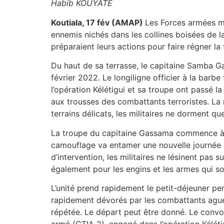
Habib KOUYATE
Koutiala, 17 fév (AMAP)
Les Forces armées ma
ennemis nichés dans les collines boisées de la 
préparaient leurs actions pour faire régner la
Du haut de sa terrasse, le capitaine Samba G
février 2022. Le longiligne officier à la ba
l’opération Kélétigui et sa troupe ont passé l
aux trousses des combattants terroristes. La 
terrains délicats, les militaires ne dorment que
La troupe du capitaine Gassama commence à s
camouflage va entamer une nouvelle journée m
d’intervention, les militaires ne lésinent pas
également pour les engins et les armes qui so
L’unité prend rapidement le petit-déjeuner pen
rapidement dévorés par les combattants ague
répétée. Le départ peut être donné. Le convoi
armé (GTIA 2), engagé dans l’opération Kéléti