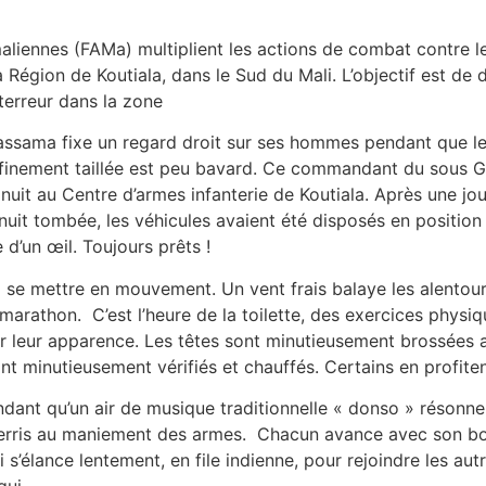
liennes (FAMa) multiplient les actions de combat contre l
Région de Koutiala, dans le Sud du Mali. L’objectif est de dé
 terreur dans la zone
assama fixe un regard droit sur ses hommes pendant que les
rbe finement taillée est peu bavard. Ce commandant du sous
a nuit au Centre d’armes infanterie de Koutiala. Après une j
nuit tombée, les véhicules avaient été disposés en position 
 d’un œil. Toujours prêts !
e mettre en mouvement. Un vent frais balaye les alentour
arathon. C’est l’heure de la toilette, des exercices physiq
 sur leur apparence. Les têtes sont minutieusement brossées a
nt minutieusement vérifiés et chauffés. Certains en profit
dant qu’un air de musique traditionnelle « donso » résonne d
rris au maniement des armes. Chacun avance avec son bol 
 s’élance lentement, en file indienne, pour rejoindre les au
gui.