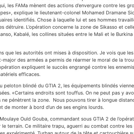
tigui, les FAMa mènent des actions d’envergure contre les g
groupes», explique le lieutenant-colonel Mohamed Dramane Sid
tuaires identifiés. Chose à laquelle lui et ses hommes travai
es détruire. L’opération concerne la zone de Sikasso et cell
sanso, Kabalé, les collines situées entre le Mali et le Burki
ns que les autorités ont mises à disposition. Je vois que 
at-major des armées a permis de réarmer le moral de la tro
ération expliquent le succès engrangé contre les ennemis.
atériels efficaces.
u peloton blindé du GTIA 2, les équipements blindés viennen
isées. «Certains endroits sont touffus. On ne peut pas y av
s ne pénètrent la zone. Nous pouvons tirer à longue distan
nt de monter à bord d’un de ses engins lourds.
 Moulaye Ould Gouba, commandant sous GTIA 2 de l’opérati
le terrain. Ce militaire trapu, aguerri au combat contre les 
expérimenté. Turban autour de la tête et cartouchière sur l