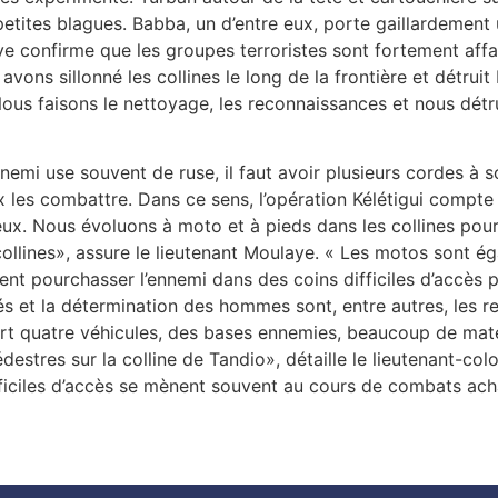
petites blagues. Babba, un d’entre eux, porte gaillardement 
laye confirme que les groupes terroristes sont fortement affai
avons sillonné les collines le long de la frontière et détru
ous faisons le nettoyage, les reconnaissances et nous détr
nemi use souvent de ruse, il faut avoir plusieurs cordes à 
 les combattre. Dans ce sens, l’opération Kélétigui compte 
x. Nous évoluons à moto et à pieds dans les collines pou
ollines», assure le lieutenant Moulaye. « Les motos sont ég
nt pourchasser l’ennemi dans des coins difficiles d’accès po
és et la détermination des hommes sont, entre autres, les
t quatre véhicules, des bases ennemies, beaucoup de matéri
édestres sur la colline de Tandio», détaille le lieutenant-co
fficiles d’accès se mènent souvent au cours de combats ach