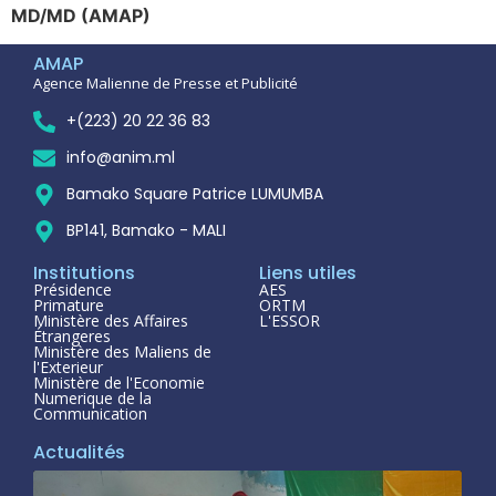
MD/MD (AMAP)
AMAP
Agence Malienne de Presse et Publicité
+(223) 20 22 36 83
info@anim.ml
Bamako Square Patrice LUMUMBA
BP141, Bamako - MALI
Institutions
Liens utiles
Présidence
AES
Primature
ORTM
Ministère des Affaires
L'ESSOR
Étrangeres
Ministère des Maliens de
l'Exterieur
Ministère de l'Economie
Numerique de la
Communication
Actualités