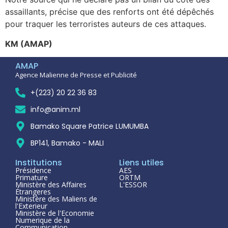
assaillants, précise que des renforts ont été dépêchés
pour traquer les terroristes auteurs de ces attaques.
KM (AMAP)
AMAP
Agence Malienne de Presse et Publicité
+(223) 20 22 36 83
info@anim.ml
Bamako Square Patrice LUMUMBA
BP141, Bamako - MALI
Institutions
Liens utiles
Présidence
AES
Primature
ORTM
Ministère des Affaires
L'ESSOR
Étrangeres
Ministère des Maliens de
l'Exterieur
Ministère de l'Economie
Numerique de la
Communication